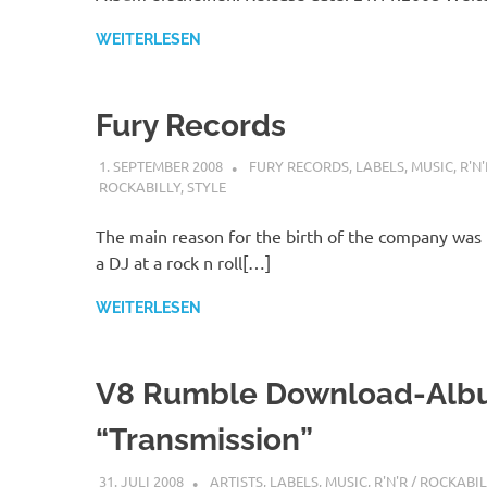
WEITERLESEN
Fury Records
1. SEPTEMBER 2008
STEFANBRAUN
FURY RECORDS
,
LABELS
,
MUSIC
,
R'N'
ROCKABILLY
,
STYLE
The main reason for the birth of the company was
a DJ at a rock n roll[…]
WEITERLESEN
V8 Rumble Download-Al
“Transmission”
31. JULI 2008
STEFANBRAUN
ARTISTS
,
LABELS
,
MUSIC
,
R'N'R / ROCKABIL