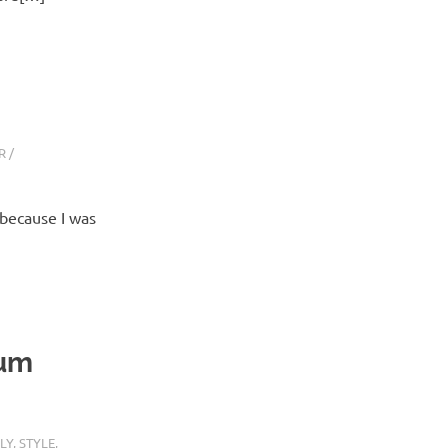
R /
 because I was
bum
LY
,
STYLE
,