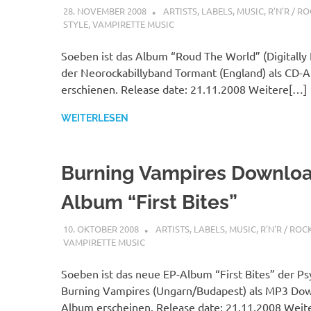
28. NOVEMBER 2008
STEFANBRAUN
ARTISTS
,
LABELS
,
MUSIC
,
R'N'R / R
STYLE
,
VAMPIRETTE MUSIC
Soeben ist das Album “Roud The World” (Digitally
der Neorockabillyband Tormant (England) als CD-
erschienen. Release date: 21.11.2008 Weitere[…]
WEITERLESEN
Burning Vampires Downlo
Album “First Bites”
10. OKTOBER 2008
STEFANBRAUN
ARTISTS
,
LABELS
,
MUSIC
,
R'N'R / ROC
VAMPIRETTE MUSIC
Soeben ist das neue EP-Album “First Bites” der Ps
Burning Vampires (Ungarn/Budapest) als MP3 Do
Album erscheinen. Release date: 21.11.2008 Weit