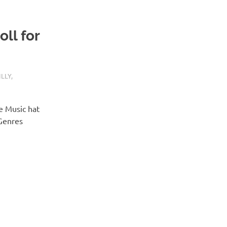
ll for
ILLY
,
e Music hat
 Genres