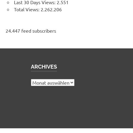
Last 30 Days Views:
2.551
Total Views:
2.262.206
24.447 feed subscribers
ARCHIVES
e
Archives