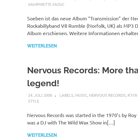
VAMPIRETTE MUSIC
Soeben ist das neue Album “Transmission” der Ne
Rockabillyband V8 Rumble (Norfolk, UK) als MP3 
Album erschienen. Weitere Informationen erhalte
WEITERLESEN
Nervous Records: More tha
legend!
24. JULI 2008
STEFANBRAUN
LABELS
,
MUSIC
,
NERVOUS RECORDS
,
R'N'R
STYLE
Nervous Records was started in the 1970’s by Roy
was a DJ with The Wild Wax Show in[…]
WEITERLESEN