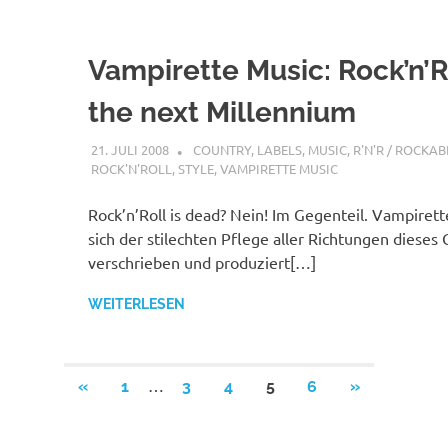
Vampirette Music: Rock’n’Ro
the next Millennium
21. JULI 2008
STEFANBRAUN
COUNTRY
,
LABELS
,
MUSIC
,
R'N'R / ROCKAB
ROCK'N'ROLL
,
STYLE
,
VAMPIRETTE MUSIC
Rock’n’Roll is dead? Nein! Im Gegenteil. Vampirett
sich der stilechten Pflege aller Richtungen dieses
verschrieben und produziert[…]
WEITERLESEN
Seitennummerierung
…
VORHERIGE
NÄCHSTE
«
1
3
4
5
6
»
BEITRÄGE
BEITRÄGE
der