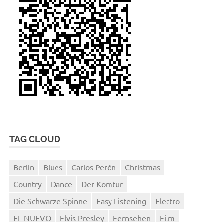
TAG CLOUD
Berlin
Blues
Carlos Perón
Christmas
Country
Dance
Der Komtur
Die Schwarze Spinne
Easy Listening
Electro
EL NUEVO
Elvis Presley
Fernsehen
Film