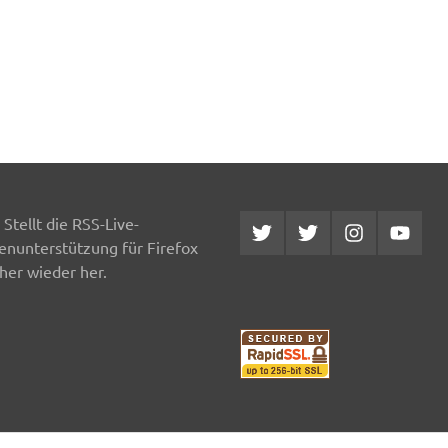
Stellt die RSS-Live-
Twitter
Twitter
Instagram
YouTub
MCDP
Musicradiostation
enunterstützung für Firefox
her wieder her.