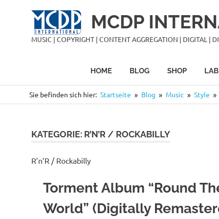
Zum
MCDP INTERN
Inhalt
springen
MUSIC | COPYRIGHT | CONTENT AGGREGATION | DIGITAL | DIS
HOME
BLOG
SHOP
LAB
Sie befinden sich hier:
Startseite
Blog
Music
Style
KATEGORIE:
R’N’R / ROCKABILLY
R’n’R / Rockabilly
Torment Album “Round Th
World” (Digitally Remaster