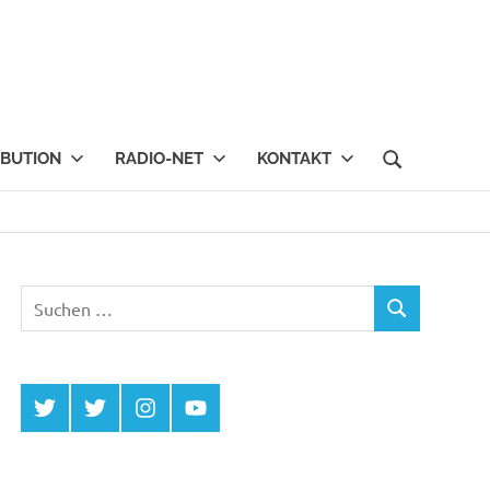
IBUTION
RADIO-NET
KONTAKT
Suchen
SUCHEN
nach:
Twitter
Twitter
Instagram
YouTube
MCDP
Musicradiostation