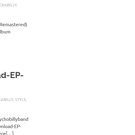
OCKABILLY
,
 Remastered)
Album
ad-EP-
KABILLY
,
STYLE
,
ychobillyband
wnload-EP-
ere[…]