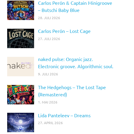
Carlos Perón & Captain Minigroove
– Butschi Baby Blue
28. JULI 2026
Carlos Perón – Lost Cage
27. JULI 2026
naked pulse: Organic jazz.
Electronic groove. Algorithmic soul.
9. JULI 2026
The Hedgehogs – The Lost Tape
(Remastered)
1. MAI 2026
Lida Panteleev – Dreams
27. APRIL 2026