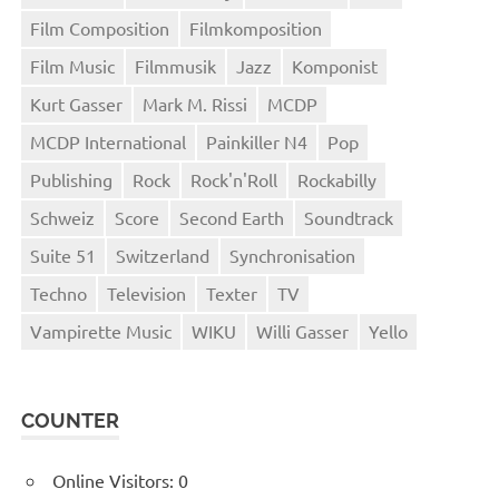
Film Composition
Filmkomposition
Film Music
Filmmusik
Jazz
Komponist
Kurt Gasser
Mark M. Rissi
MCDP
MCDP International
Painkiller N4
Pop
Publishing
Rock
Rock'n'Roll
Rockabilly
Schweiz
Score
Second Earth
Soundtrack
Suite 51
Switzerland
Synchronisation
Techno
Television
Texter
TV
Vampirette Music
WIKU
Willi Gasser
Yello
COUNTER
Online Visitors:
0