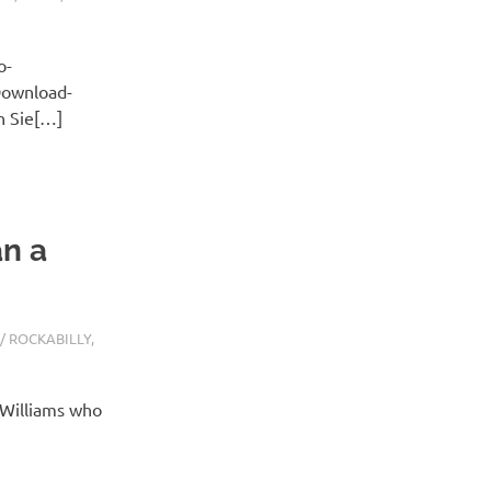
o-
Download-
n Sie[…]
n a
 / ROCKABILLY
,
 Williams who