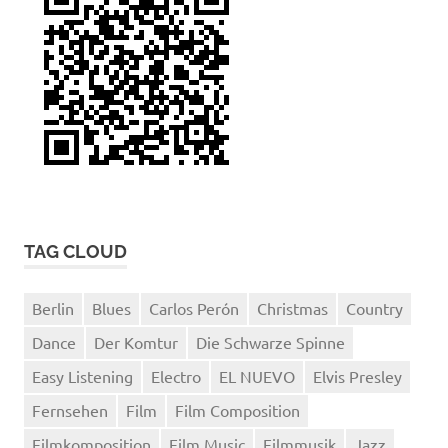
TAG CLOUD
Berlin
Blues
Carlos Perón
Christmas
Country
Dance
Der Komtur
Die Schwarze Spinne
Easy Listening
Electro
EL NUEVO
Elvis Presley
Fernsehen
Film
Film Composition
Filmkomposition
Film Music
Filmmusik
Jazz