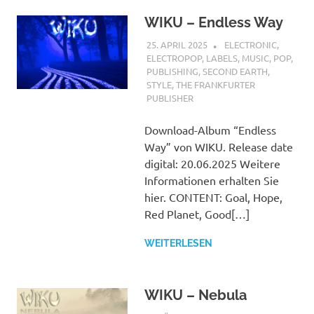
WIKU – Endless Way
25. APRIL 2025
STEFANBRAUN
ELECTRONIC
,
ELECTROPOP
,
LABELS
,
MUSIC
,
POP
,
PUBLISHING
,
SECOND EARTH
,
STYLE
,
THE FRANKFURTER
PUBLISHER
Download-Album “Endless
Way” von WIKU. Release date
digital: 20.06.2025 Weitere
Informationen erhalten Sie
hier. CONTENT: Goal, Hope,
Red Planet, Good[…]
WEITERLESEN
WIKU – Nebula