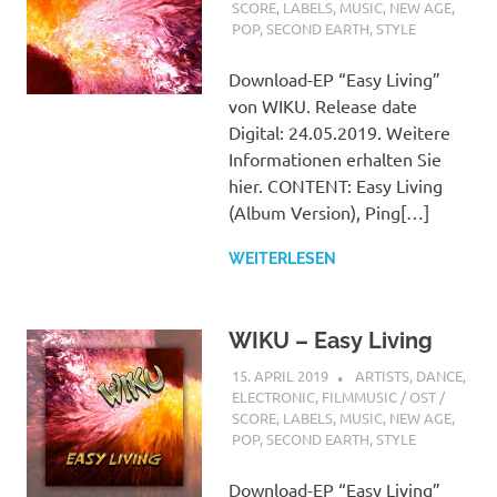
SCORE
,
LABELS
,
MUSIC
,
NEW AGE
,
POP
,
SECOND EARTH
,
STYLE
Download-EP “Easy Living”
von WIKU. Release date
Digital: 24.05.2019. Weitere
Informationen erhalten Sie
hier. CONTENT: Easy Living
(Album Version), Ping[…]
WEITERLESEN
WIKU – Easy Living
15. APRIL 2019
STEFANBRAUN
ARTISTS
,
DANCE
,
ELECTRONIC
,
FILMMUSIC / OST /
SCORE
,
LABELS
,
MUSIC
,
NEW AGE
,
POP
,
SECOND EARTH
,
STYLE
Download-EP “Easy Living”