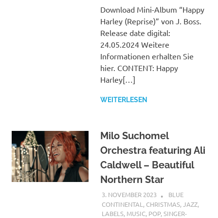
Download Mini-Album “Happy
Harley (Reprise)” von J. Boss.
Release date digital:
24.05.2024 Weitere
Informationen erhalten Sie
hier. CONTENT: Happy
Harley[…]
WEITERLESEN
Milo Suchomel
Orchestra featuring Ali
Caldwell – Beautiful
Northern Star
3. NOVEMBER 2023
STEFANBRAUN
BLUE
CONTINENTAL
,
CHRISTMAS
,
JAZZ
,
LABELS
,
MUSIC
,
POP
,
SINGER-