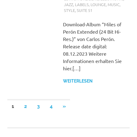
JAZZ
,
LABELS
,
LOUNGE
,
MUSIC
,
STYLE
,
SUITE 51
Download-Album “Miles of
Perón Extended (24 Bit Hi-
Res.)” von Carlos Perón.
Release date digital:
08.12.2023 Weitere
Informationen erhalten Sie
hier.[…]
WEITERLESEN
Seitennummerierung
NÄCHSTE
1
2
3
4
»
BEITRÄGE
der
Beiträge