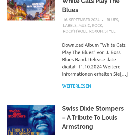
White Cats Play The
Blues
16. SEPTEMBER 2024
STEFANBRAUN
BLUES
,
LABELS
,
MUSIC
,
ROCK
,
ROCK'N'ROLL
,
ROXON
,
STYLE
Download Album “White Cats
Play The Blues” von J. Boss
Blues Band. Release date
digital: 11.10.2024 Weitere
Informationen erhalten Sie[…]
WEITERLESEN
Swiss Dixie Stompers
– A Tribute To Louis
Armstrong