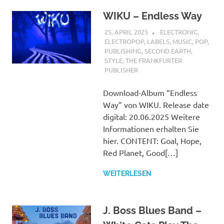
WIKU – Endless Way
25. APRIL 2025
STEFANBRAUN
ELECTRONIC
,
ELECTROPOP
,
LABELS
,
MUSIC
,
POP
,
PUBLISHING
,
SECOND EARTH
,
STYLE
,
THE FRANKFURTER
PUBLISHER
Download-Album “Endless
Way” von WIKU. Release date
digital: 20.06.2025 Weitere
Informationen erhalten Sie
hier. CONTENT: Goal, Hope,
Red Planet, Good[…]
WEITERLESEN
J. Boss Blues Band –