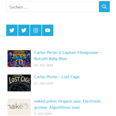
Suchen
SUCHEN
nach:
Twitter
Twitter
Instagram
YouTube
MCDP
Musicradiostation
Carlos Perón & Captain Minigroove –
Butschi Baby Blue
28. JULI 2026
Carlos Perón – Lost Cage
27. JULI 2026
naked pulse: Organic jazz. Electronic
groove. Algorithmic soul.
9. JULI 2026