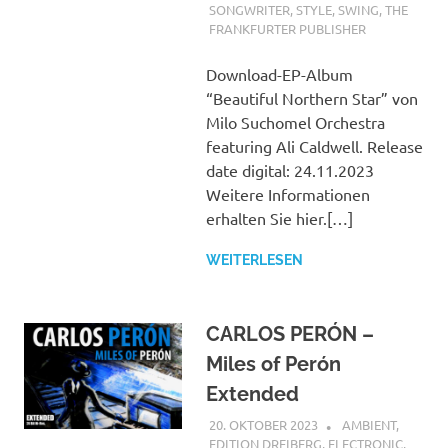
SONGWRITER
,
STYLE
,
SWING
,
THE
FRANKFURTER PUBLISHER
Download-EP-Album
“Beautiful Northern Star” von
Milo Suchomel Orchestra
featuring Ali Caldwell. Release
date digital: 24.11.2023
Weitere Informationen
erhalten Sie hier.[…]
WEITERLESEN
CARLOS PERÓN –
Miles of Perón
Extended
20. OKTOBER 2023
STEFANBRAUN
AMBIENT
,
EDITION DREIBERG
,
ELECTRONIC
,