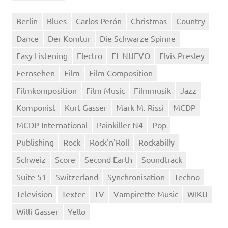
Berlin
Blues
Carlos Perón
Christmas
Country
Dance
Der Komtur
Die Schwarze Spinne
Easy Listening
Electro
EL NUEVO
Elvis Presley
Fernsehen
Film
Film Composition
Filmkomposition
Film Music
Filmmusik
Jazz
Komponist
Kurt Gasser
Mark M. Rissi
MCDP
MCDP International
Painkiller N4
Pop
Publishing
Rock
Rock'n'Roll
Rockabilly
Schweiz
Score
Second Earth
Soundtrack
Suite 51
Switzerland
Synchronisation
Techno
Television
Texter
TV
Vampirette Music
WIKU
Willi Gasser
Yello