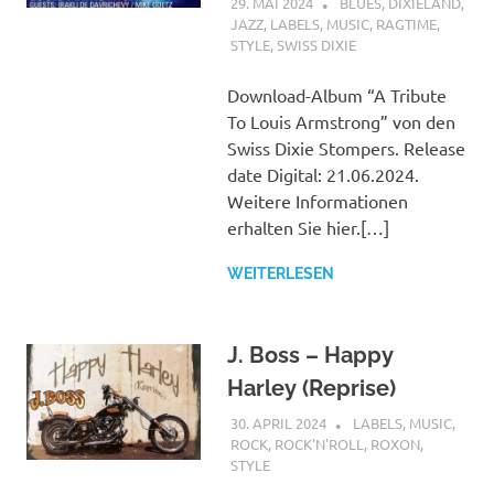
29. MAI 2024
STEFANBRAUN
BLUES
,
DIXIELAND
,
JAZZ
,
LABELS
,
MUSIC
,
RAGTIME
,
STYLE
,
SWISS DIXIE
Download-Album “A Tribute
To Louis Armstrong” von den
Swiss Dixie Stompers. Release
date Digital: 21.06.2024.
Weitere Informationen
erhalten Sie hier.[…]
WEITERLESEN
J. Boss – Happy
Harley (Reprise)
30. APRIL 2024
STEFANBRAUN
LABELS
,
MUSIC
,
ROCK
,
ROCK'N'ROLL
,
ROXON
,
STYLE