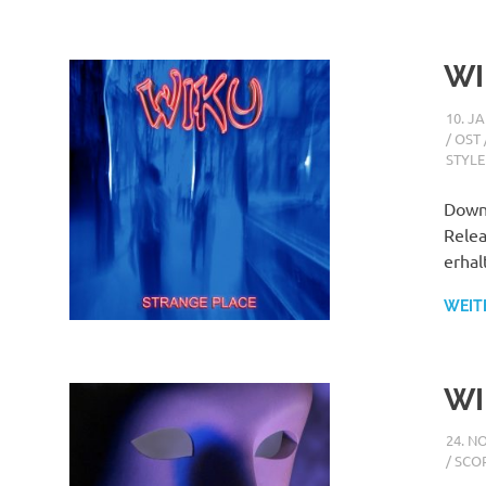
WI
10. J
/ OST
STYLE
Downl
Relea
erhal
WEIT
WI
24. N
/ SCO