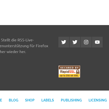
Stellt die RSS-Live-
Twitter
Twitter
Instagram
YouTub
MCDP
Musicradiostation
enunterstützung für Firefox
her wieder her.
E
BLOG
SHOP
LABELS
PUBLISHING
LICENSING