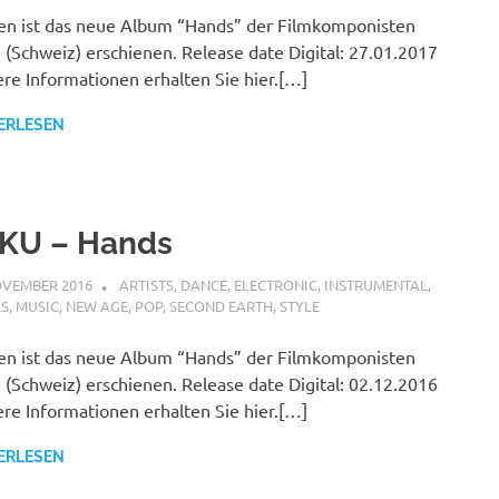
n ist das neue Album “Hands” der Filmkomponisten
(Schweiz) erschienen. Release date Digital: 27.01.2017
re Informationen erhalten Sie hier.[…]
ERLESEN
KU – Hands
OVEMBER 2016
STEFANBRAUN
ARTISTS
,
DANCE
,
ELECTRONIC
,
INSTRUMENTAL
,
LS
,
MUSIC
,
NEW AGE
,
POP
,
SECOND EARTH
,
STYLE
n ist das neue Album “Hands” der Filmkomponisten
(Schweiz) erschienen. Release date Digital: 02.12.2016
re Informationen erhalten Sie hier.[…]
ERLESEN