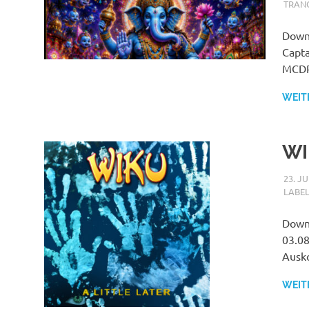
TRAN
Downl
Capta
MCDP.
WEIT
WI
23. JU
LABE
Downl
03.08
Ausk
WEIT