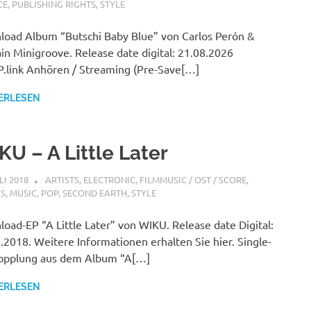
CE
,
PUBLISHING RIGHTS
,
STYLE
oad Album “Butschi Baby Blue” von Carlos Perón &
in Minigroove. Release date digital: 21.08.2026
link Anhören / Streaming (Pre-Save[…]
ERLESEN
KU – A Little Later
LI 2018
STEFANBRAUN
ARTISTS
,
ELECTRONIC
,
FILMMUSIC / OST / SCORE
,
LS
,
MUSIC
,
POP
,
SECOND EARTH
,
STYLE
oad-EP “A Little Later” von WIKU. Release date Digital:
.2018. Weitere Informationen erhalten Sie hier. Single-
opplung aus dem Album “A[…]
ERLESEN