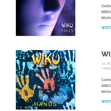
Soebe
WIKU 
Weite
WEIT
WI
22. N
LABE
Soebe
WIKU 
Weite
WEIT