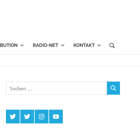
IBUTION
RADIO-NET
KONTAKT
Suchen
SUCHEN
nach:
Twitter
Twitter
Instagram
YouTube
MCDP
Musicradiostation