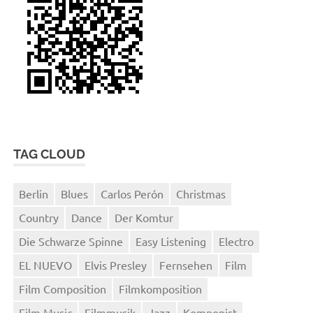
TAG CLOUD
Berlin
Blues
Carlos Perón
Christmas
Country
Dance
Der Komtur
Die Schwarze Spinne
Easy Listening
Electro
EL NUEVO
Elvis Presley
Fernsehen
Film
Film Composition
Filmkomposition
Film Music
Filmmusik
Jazz
Komponist