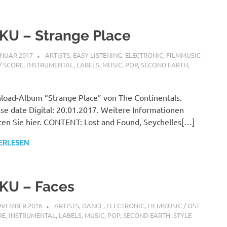
KU – Strange Place
ANUAR 2017
STEFANBRAUN
ARTISTS
,
EASY LISTENING
,
ELECTRONIC
,
FILMMUSIC
 / SCORE
,
INSTRUMENTAL
,
LABELS
,
MUSIC
,
POP
,
SECOND EARTH
,
oad-Album “Strange Place” von The Continentals.
se date Digital: 20.01.2017. Weitere Informationen
ten Sie hier. CONTENT: Lost and Found, Seychelles[…]
ERLESEN
KU – Faces
OVEMBER 2016
STEFANBRAUN
ARTISTS
,
DANCE
,
ELECTRONIC
,
FILMMUSIC / OST
RE
,
INSTRUMENTAL
,
LABELS
,
MUSIC
,
POP
,
SECOND EARTH
,
STYLE