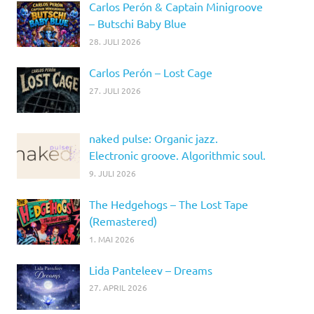
Carlos Perón & Captain Minigroove
– Butschi Baby Blue
28. JULI 2026
Carlos Perón – Lost Cage
27. JULI 2026
naked pulse: Organic jazz.
Electronic groove. Algorithmic soul.
9. JULI 2026
The Hedgehogs – The Lost Tape
(Remastered)
1. MAI 2026
Lida Panteleev – Dreams
27. APRIL 2026