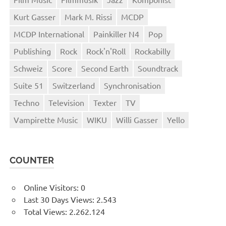
Kurt Gasser
Mark M. Rissi
MCDP
MCDP International
Painkiller N4
Pop
Publishing
Rock
Rock'n'Roll
Rockabilly
Schweiz
Score
Second Earth
Soundtrack
Suite 51
Switzerland
Synchronisation
Techno
Television
Texter
TV
Vampirette Music
WIKU
Willi Gasser
Yello
COUNTER
Online Visitors:
0
Last 30 Days Views:
2.543
Total Views:
2.262.124