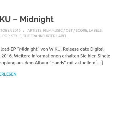
KU – Midnight
KTOBER 2016
STEFANBRAUN
ARTISTS
,
FILMMUSIC / OST / SCORE
,
LABELS
,
C
,
POP
,
STYLE
,
THE FRANKFURTER LABEL
oad-EP “Midnight” von WIKU. Release date Digital:
.2016. Weitere Informationen erhalten Sie hier. Single-
opplung aus dem Album “Hands” mit aktuellem[…]
ERLESEN