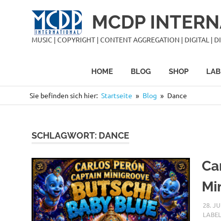
Zum
MCDP INTERN
Inhalt
springen
MUSIC | COPYRIGHT | CONTENT AGGREGATION | DIGITAL | DIS
HOME
BLOG
SHOP
LAB
Sie befinden sich hier:
Startseite
Blog
Dance
SCHLAGWORT:
DANCE
Ca
Mi
28. JU
LABE