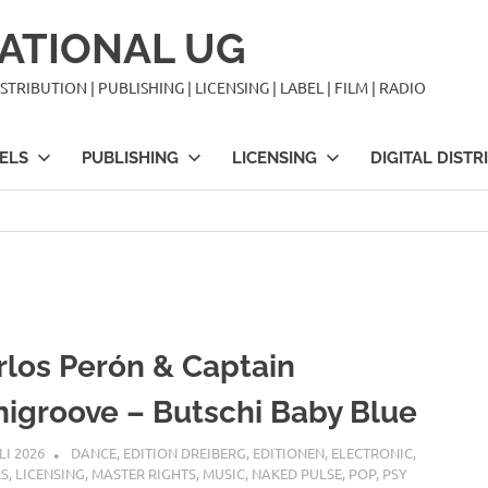
ATIONAL UG
TRIBUTION | PUBLISHING | LICENSING | LABEL | FILM | RADIO
ELS
PUBLISHING
LICENSING
DIGITAL DISTR
rlos Perón & Captain
nigroove – Butschi Baby Blue
LI 2026
STEFANBRAUN
DANCE
,
EDITION DREIBERG
,
EDITIONEN
,
ELECTRONIC
,
LS
,
LICENSING
,
MASTER RIGHTS
,
MUSIC
,
NAKED PULSE
,
POP
,
PSY