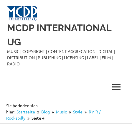
Zum
Inhalt
springen
MCDP INTERNATIONAL
UG
MUSIC | COPYRIGHT | CONTENT AGGREGATION | DIGITAL |
DISTRIBUTION | PUBLISHING | LICENSING | LABEL | FILM |
RADIO
MENÜ
Sie befinden sich
hier:
Startseite
Blog
Music
Style
R’n’R /
Rockabilly
Seite 4