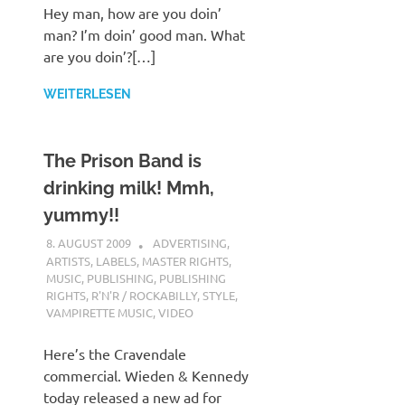
Hey man, how are you doin’
man? I’m doin’ good man. What
are you doin’?[…]
WEITERLESEN
The Prison Band is
drinking milk! Mmh,
yummy!!
8. AUGUST 2009
STEFANBRAUN
ADVERTISING
,
ARTISTS
,
LABELS
,
MASTER RIGHTS
,
MUSIC
,
PUBLISHING
,
PUBLISHING
RIGHTS
,
R'N'R / ROCKABILLY
,
STYLE
,
VAMPIRETTE MUSIC
,
VIDEO
Here’s the Cravendale
commercial. Wieden & Kennedy
today released a new ad for