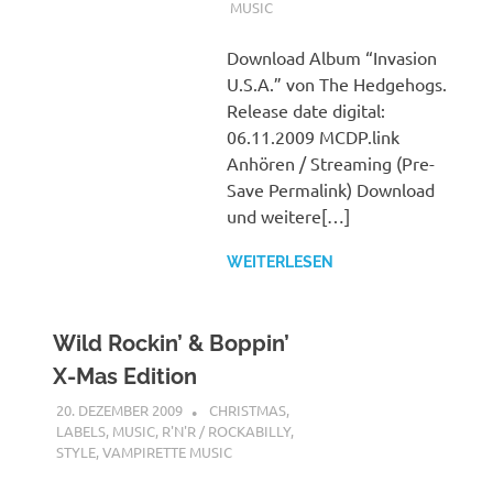
MUSIC
Download Album “Invasion
U.S.A.” von The Hedgehogs.
Release date digital:
06.11.2009 MCDP.link
Anhören / Streaming (Pre-
Save Permalink) Download
und weitere[…]
WEITERLESEN
Wild Rockin’ & Boppin’
X-Mas Edition
20. DEZEMBER 2009
STEFANBRAUN
CHRISTMAS
,
LABELS
,
MUSIC
,
R'N'R / ROCKABILLY
,
STYLE
,
VAMPIRETTE MUSIC