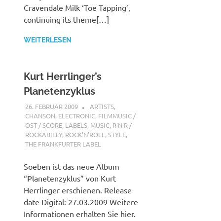
Cravendale Milk ‘Toe Tapping’,
continuing its theme[…]
WEITERLESEN
Kurt Herrlinger’s
Planetenzyklus
26. FEBRUAR 2009
STEFANBRAUN
ARTISTS
,
CHANSON
,
ELECTRONIC
,
FILMMUSIC /
OST / SCORE
,
LABELS
,
MUSIC
,
R'N'R /
ROCKABILLY
,
ROCK'N'ROLL
,
STYLE
,
THE FRANKFURTER LABEL
Soeben ist das neue Album
“Planetenzyklus” von Kurt
Herrlinger erschienen. Release
date Digital: 27.03.2009 Weitere
Informationen erhalten Sie hier.