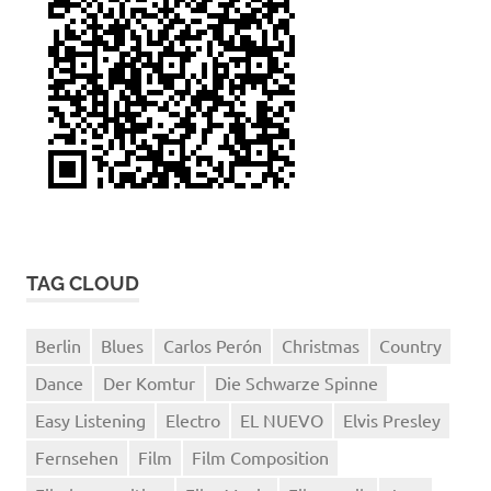
TAG CLOUD
Berlin
Blues
Carlos Perón
Christmas
Country
Dance
Der Komtur
Die Schwarze Spinne
Easy Listening
Electro
EL NUEVO
Elvis Presley
Fernsehen
Film
Film Composition