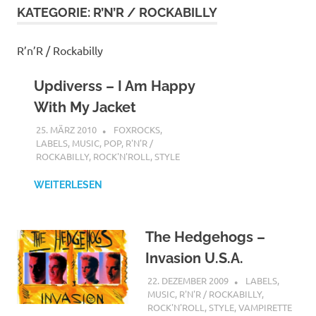
KATEGORIE:
R’N’R / ROCKABILLY
R’n’R / Rockabilly
Updiverss – I Am Happy
With My Jacket
25. MÄRZ 2010
MCDP-INTERNATIONAL
FOXROCKS
,
LABELS
,
MUSIC
,
POP
,
R'N'R /
ROCKABILLY
,
ROCK'N'ROLL
,
STYLE
WEITERLESEN
The Hedgehogs –
Invasion U.S.A.
22. DEZEMBER 2009
STEFANBRAUN
LABELS
,
MUSIC
,
R'N'R / ROCKABILLY
,
ROCK'N'ROLL
,
STYLE
,
VAMPIRETTE