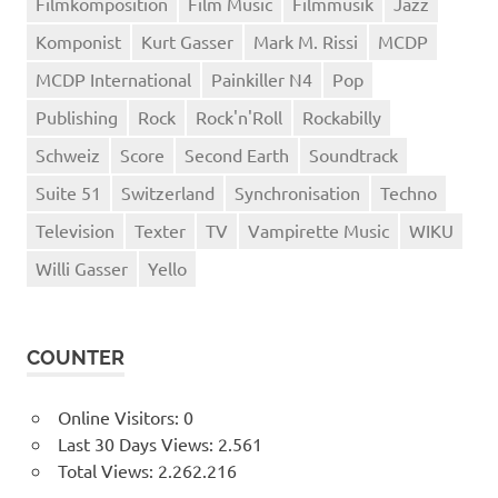
Filmkomposition
Film Music
Filmmusik
Jazz
Komponist
Kurt Gasser
Mark M. Rissi
MCDP
MCDP International
Painkiller N4
Pop
Publishing
Rock
Rock'n'Roll
Rockabilly
Schweiz
Score
Second Earth
Soundtrack
Suite 51
Switzerland
Synchronisation
Techno
Television
Texter
TV
Vampirette Music
WIKU
Willi Gasser
Yello
COUNTER
Online Visitors:
0
Last 30 Days Views:
2.561
Total Views:
2.262.216