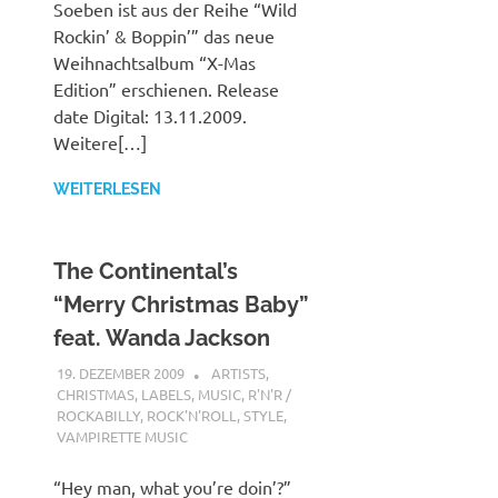
Soeben ist aus der Reihe “Wild
Rockin’ & Boppin’” das neue
Weihnachtsalbum “X-Mas
Edition” erschienen. Release
date Digital: 13.11.2009.
Weitere[…]
WEITERLESEN
The Continental’s
“Merry Christmas Baby”
feat. Wanda Jackson
19. DEZEMBER 2009
STEFANBRAUN
ARTISTS
,
CHRISTMAS
,
LABELS
,
MUSIC
,
R'N'R /
ROCKABILLY
,
ROCK'N'ROLL
,
STYLE
,
VAMPIRETTE MUSIC
“Hey man, what you’re doin’?”