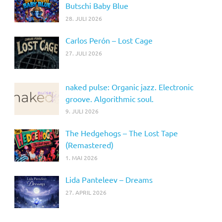
Butschi Baby Blue
28. JULI 2026
Carlos Perón – Lost Cage
27. JULI 2026
naked pulse: Organic jazz. Electronic
groove. Algorithmic soul.
9. JULI 2026
The Hedgehogs – The Lost Tape
(Remastered)
1. MAI 2026
Lida Panteleev – Dreams
27. APRIL 2026