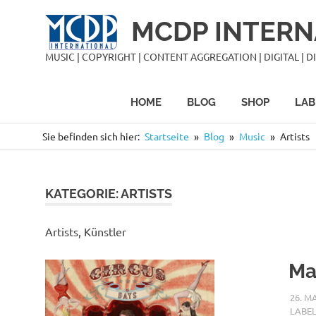
Zum
MCDP INTERN
Inhalt
springen
MUSIC | COPYRIGHT | CONTENT AGGREGATION | DIGITAL | DIS
HOME
BLOG
SHOP
LAB
Sie befinden sich hier:
Startseite
Blog
Music
Artists
KATEGORIE:
ARTISTS
Artists, Künstler
Ma
26. M
LABE