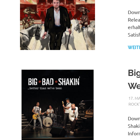
Downl
Relea
erhal
Satis
WEIT
Bi
We
17. M
ROCK'
Down
Shaki
Infor