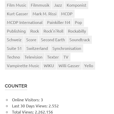
Film Music
Filmmusik
Jazz
Komponist
Kurt Gasser
Mark M. Rissi
MCDP
MCDP International
Painkiller N4
Pop
Publishing
Rock
Rock'n'Roll
Rockabilly
Schweiz
Score
Second Earth
Soundtrack
Suite 51
Switzerland
Synchronisation
Techno
Television
Texter
TV
Vampirette Music
WIKU
Willi Gasser
Yello
COUNTER
Online Visitors:
3
Last 30 Days Views:
2.552
Total Views:
2.262.156