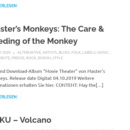
ERLESEN
ster’s Monkeys: The Care &
eding of the Monkey
I 2020
MCDP-INTERNATIONAL
ALTERNATIVE
,
ARTISTS
,
BLUES
,
FOLK
,
LABELS
,
MUSIC
,
KBOTE
,
PRESSE
,
ROCK
,
ROXON
,
STYLE
nd Download-Album “Movie Theater” von Master’s
ys. Release date Digital: 04.10.2019 Weitere
mationen erhalten Sie hier. CONTENT: May the[…]
ERLESEN
KU – Volcano