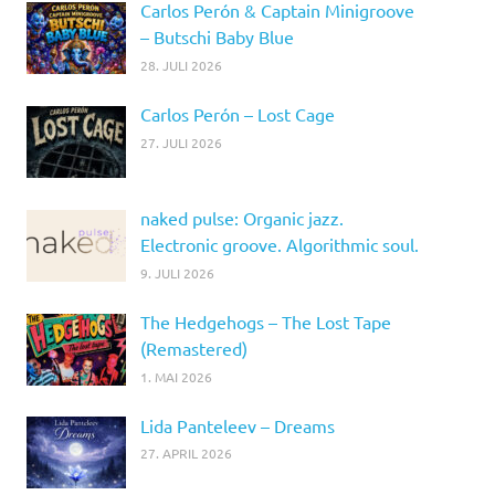
Carlos Perón & Captain Minigroove
– Butschi Baby Blue
28. JULI 2026
Carlos Perón – Lost Cage
27. JULI 2026
naked pulse: Organic jazz.
Electronic groove. Algorithmic soul.
9. JULI 2026
The Hedgehogs – The Lost Tape
(Remastered)
1. MAI 2026
Lida Panteleev – Dreams
27. APRIL 2026