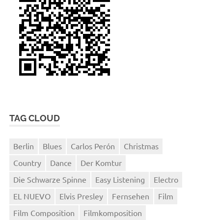
TAG CLOUD
Berlin
Blues
Carlos Perón
Christmas
Country
Dance
Der Komtur
Die Schwarze Spinne
Easy Listening
Electro
EL NUEVO
Elvis Presley
Fernsehen
Film
Film Composition
Filmkomposition