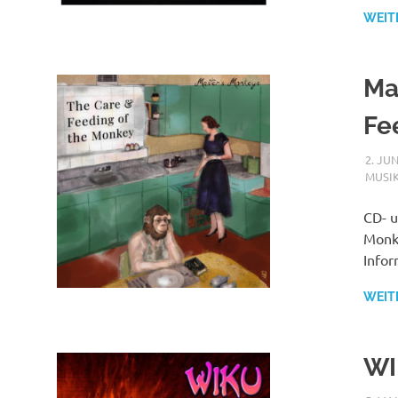
WEIT
Ma
Fe
2. JUN
MUSI
CD- u
Monke
Infor
WEIT
WI