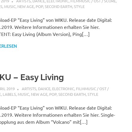
I 2019
STEFANBRAUN
ARTISTS
,
DANCE
,
ELECTRONIC
,
FILMMUSIC / OST / SCORE
,
LS
,
MUSIC
,
NEW AGE
,
POP
,
SECOND EARTH
,
STYLE
oad-EP “Easy Living” von WIKU. Release date Digital:
.2019. Weitere Informationen erhalten Sie hier.
NT: Easy Living (Album Version), Ping[…]
ERLESEN
KU – Easy Living
PRIL 2019
STEFANBRAUN
ARTISTS
,
DANCE
,
ELECTRONIC
,
FILMMUSIC / OST /
E
,
LABELS
,
MUSIC
,
NEW AGE
,
POP
,
SECOND EARTH
,
STYLE
oad-EP “Easy Living” von WIKU. Release date Digital:
.2019. Weitere Informationen erhalten Sie hier. Single-
opplung aus dem Album “Volcano” mit[…]