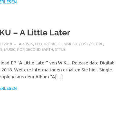
ERLESEN
KU – A Little Later
LI 2018
STEFANBRAUN
ARTISTS
,
ELECTRONIC
,
FILMMUSIC / OST / SCORE
,
LS
,
MUSIC
,
POP
,
SECOND EARTH
,
STYLE
oad-EP “A Little Later” von WIKU. Release date Digital:
.2018. Weitere Informationen erhalten Sie hier. Single-
opplung aus dem Album “A[…]
ERLESEN