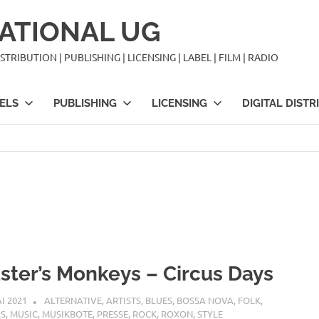
ATIONAL UG
TRIBUTION | PUBLISHING | LICENSING | LABEL | FILM | RADIO
ELS
PUBLISHING
LICENSING
DIGITAL DISTR
ster’s Monkeys – Circus Days
AI 2021
STEFANBRAUN
ALTERNATIVE
,
ARTISTS
,
BLUES
,
BOSSA NOVA
,
FOLK
,
LS
,
MUSIC
,
MUSIKBOTE
,
PRESSE
,
ROCK
,
ROXON
,
STYLE