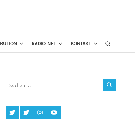
IBUTION
RADIO-NET
KONTAKT
Suchen
SUCHEN
nach:
Twitter
Twitter
Instagram
YouTube
MCDP
Musicradiostation