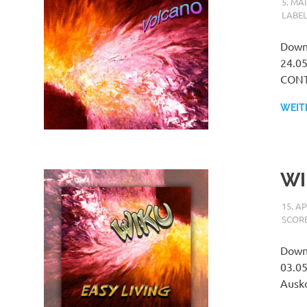
5. MA
LABE
Downl
24.05
CONTE
WEIT
WI
15. A
SCOR
Downl
03.05
Ausk