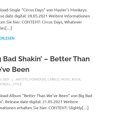
oad-Single “Circus Days” von Master’s Monkeys.
se date digital: 28.05.2021 Weitere Informationen
ten Sie hier. CONTENT: Circus Days, Whatever
fies[…]
ERLESEN
g Bad Shakin’ – Better Than
’ve Been
AI 2021
STEFANBRAUN
ARTISTS
,
FOXROCKS
,
LABELS
,
MUSIC
,
ROCK
,
N'ROLL
,
STYLE
load-Album “Better Than We’ve Been” von Big Bad
n’. Release date digital: 21.05.2021 Weitere
mationen erhalten Sie hier. CONTENT: Slightly[…]