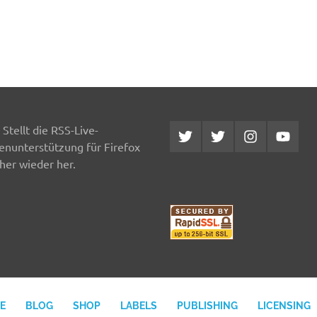
Stellt die RSS-Live-
Twitter
Twitter
Instagram
YouTub
MCDP
Musicradiostation
enunterstützung für Firefox
her wieder her.
E
BLOG
SHOP
LABELS
PUBLISHING
LICENSING