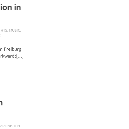
ion in
GHTS
,
MUSIC
,
C
m Freiburg
arkwardt[…]
n
MPONISTEN