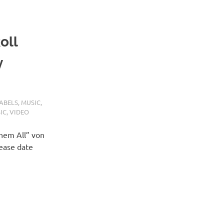
oll
y
ABELS
,
MUSIC
,
IC
,
VIDEO
hem All” von
ease date