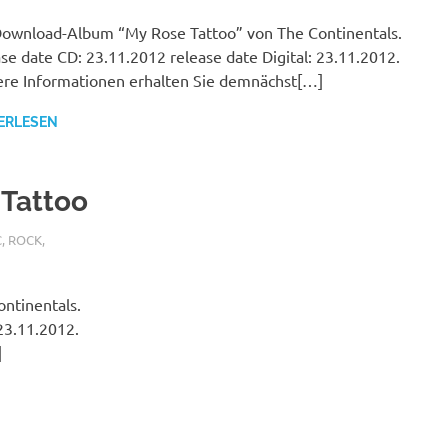
wnload-Album “My Rose Tattoo” von The Continentals.
se date CD: 23.11.2012 release date Digital: 23.11.2012.
re Informationen erhalten Sie demnächst[…]
ERLESEN
 Tattoo
C
,
ROCK
,
ntinentals.
23.11.2012.
]