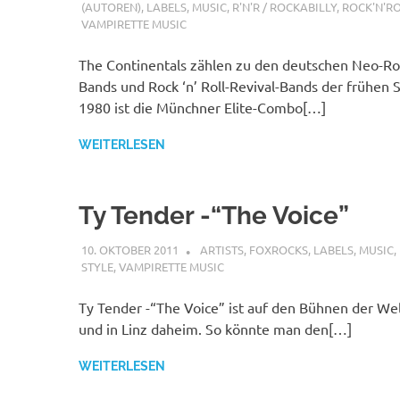
(AUTOREN)
,
LABELS
,
MUSIC
,
R'N'R / ROCKABILLY
,
ROCK'N'R
VAMPIRETTE MUSIC
The Continentals zählen zu den deutschen Neo-Roc
Bands und Rock ‘n’ Roll-Revival-Bands der frühen S
1980 ist die Münchner Elite-Combo[…]
WEITERLESEN
Ty Tender -“The Voice”
10. OKTOBER 2011
MCDP-INTERNATIONAL
ARTISTS
,
FOXROCKS
,
LABELS
,
MUSIC
,
STYLE
,
VAMPIRETTE MUSIC
Ty Tender -“The Voice” ist auf den Bühnen der We
und in Linz daheim. So könnte man den[…]
WEITERLESEN