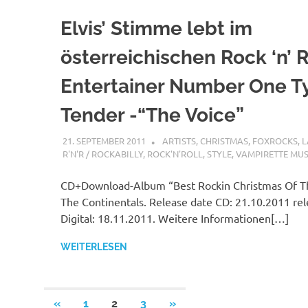
Elvis’ Stimme lebt im
österreichischen Rock ‘n’ R
Entertainer Number One T
Tender -“The Voice”
21. SEPTEMBER 2011
MCDP-INTERNATIONAL
ARTISTS
,
CHRISTMAS
,
FOXROCKS
,
L
R'N'R / ROCKABILLY
,
ROCK'N'ROLL
,
STYLE
,
VAMPIRETTE MUS
CD+Download-Album “Best Rockin Christmas Of T
The Continentals. Release date CD: 21.10.2011 rel
Digital: 18.11.2011. Weitere Informationen[…]
WEITERLESEN
Seitennummerierung
VORHERIGE
NÄCHSTE
«
1
2
3
»