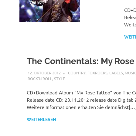
CD+Do
Relea
Weite
WEIT
The Continentals: My Rose
12. OKTOBER 2012
MCDP-INTERNATIONAL
COUNTRY
,
FOXROCKS
,
LABELS
,
MUSI
ROCK'N'ROLL
,
STYLE
CD+Download-Album “My Rose Tattoo” von The Co
Release date CD: 23.11.2012 release date Digital: 
Weitere Informationen erhalten Sie demnächst[…
WEITERLESEN