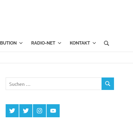
IBUTION
RADIO-NET
KONTAKT
Suchen
SUCHEN
nach:
Twitter
Twitter
Instagram
YouTube
MCDP
Musicradiostation