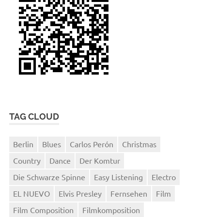
TAG CLOUD
Berlin
Blues
Carlos Perón
Christmas
Country
Dance
Der Komtur
Die Schwarze Spinne
Easy Listening
Electro
EL NUEVO
Elvis Presley
Fernsehen
Film
Film Composition
Filmkomposition