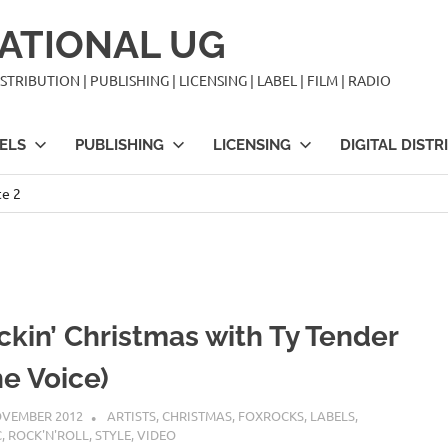
ATIONAL UG
TRIBUTION | PUBLISHING | LICENSING | LABEL | FILM | RADIO
ELS
PUBLISHING
LICENSING
DIGITAL DISTR
te 2
ckin’ Christmas with Ty Tender
he Voice)
OVEMBER 2012
MCDP-INTERNATIONAL
ARTISTS
,
CHRISTMAS
,
FOXROCKS
,
LABELS
,
C
,
ROCK'N'ROLL
,
STYLE
,
VIDEO