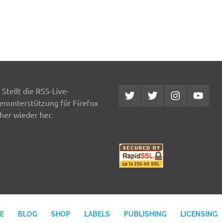
Stellt die RSS-Live-
Twitter
Twitter
Instagram
YouTub
MCDP
Musicradiostation
enunterstützung für Firefox
her wieder her.
E
BLOG
SHOP
LABELS
PUBLISHING
LICENSING