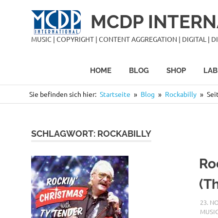
Zum
MCDP INTERN
Inhalt
springen
MUSIC | COPYRIGHT | CONTENT AGGREGATION | DIGITAL | DIS
HOME
BLOG
SHOP
LAB
Sie befinden sich hier:
Startseite
Blog
Rockabilly
Sei
SCHLAGWORT:
ROCKABILLY
Ro
(T
23. N
MUSI