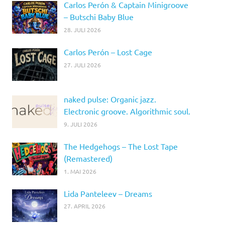
Carlos Perón & Captain Minigroove
– Butschi Baby Blue
28. JULI 2026
Carlos Perón – Lost Cage
27. JULI 2026
naked pulse: Organic jazz.
Electronic groove. Algorithmic soul.
9. JULI 2026
The Hedgehogs – The Lost Tape
(Remastered)
1. MAI 2026
Lida Panteleev – Dreams
27. APRIL 2026