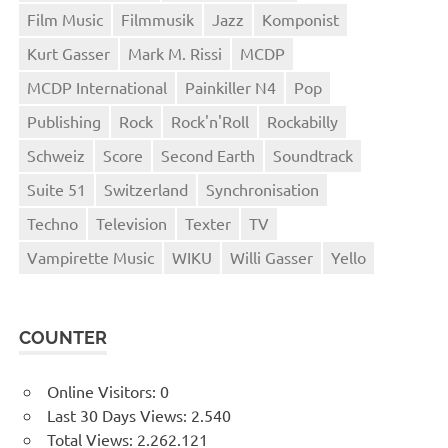
Film Music
Filmmusik
Jazz
Komponist
Kurt Gasser
Mark M. Rissi
MCDP
MCDP International
Painkiller N4
Pop
Publishing
Rock
Rock'n'Roll
Rockabilly
Schweiz
Score
Second Earth
Soundtrack
Suite 51
Switzerland
Synchronisation
Techno
Television
Texter
TV
Vampirette Music
WIKU
Willi Gasser
Yello
COUNTER
Online Visitors:
0
Last 30 Days Views:
2.540
Total Views:
2.262.121