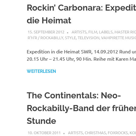
Rockin’ Carbonara: Expedit
die Heimat
15. SEPTEMBER 2012
MCDP-INTERNATIONAL
ARTISTS
,
FILM
,
LABELS
,
MASTER RI
R'N'R / ROCKABILLY
,
STYLE
,
TELEVISION
,
VAMPIRETTE MUSI
Expedition in die Heimat SWR, 14.09.2012 Rund u
20.15 Uhr – 21.45 Uhr, 90 Min. Reihe mit Karen M
WEITERLESEN
The Continentals: Neo-
Rockabilly-Band der frühe
Stunde
10. OKTOBER 2011
MCDP-INTERNATIONAL
ARTISTS
,
CHRISTMAS
,
FOXROCKS
,
KO