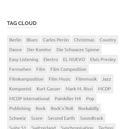
TAG CLOUD
Berlin
Blues
Carlos Perón
Christmas
Country
Dance
Der Komtur
Die Schwarze Spinne
Easy Listening
Electro
EL NUEVO
Elvis Presley
Fernsehen
Film
Film Composition
Filmkomposition
Film Music
Filmmusik
Jazz
Komponist
Kurt Gasser
Mark M. Rissi
MCDP
MCDP International
Painkiller N4
Pop
Publishing
Rock
Rock'n'Roll
Rockabilly
Schweiz
Score
Second Earth
Soundtrack
Suite 51
Switzerland
Synchronisation
Techno