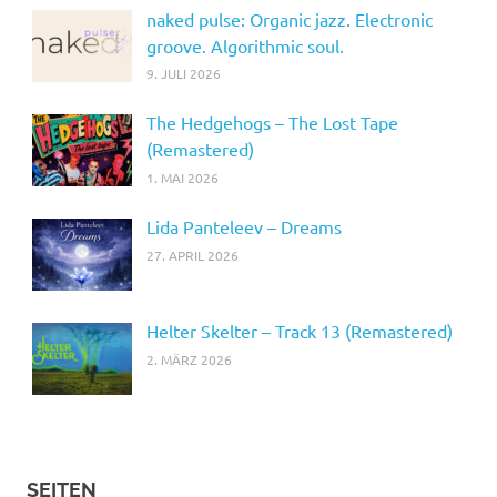
naked pulse: Organic jazz. Electronic
groove. Algorithmic soul.
9. JULI 2026
The Hedgehogs – The Lost Tape
(Remastered)
1. MAI 2026
Lida Panteleev – Dreams
27. APRIL 2026
Helter Skelter – Track 13 (Remastered)
2. MÄRZ 2026
SEITEN