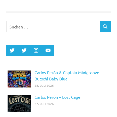
der
Beiträge
Suchen
SUCHEN
nach:
Twitter
Twitter
Instagram
YouTube
MCDP
Musicradiostation
Carlos Perón & Captain Minigroove –
Butschi Baby Blue
28. JULI 2026
Carlos Perón – Lost Cage
27. JULI 2026