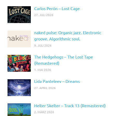
Carlos Perón – Lost Cage
27. JULI 2026
naked pulse: Organic jazz. Electronic
groove. Algorithmic soul.
9. JULI 2026
The Hedgehogs – The Lost Tape
(Remastered)
1. MAI 2026
Lida Panteleev – Dreams
27. APRIL 2026
Helter Skelter – Track 13 (Remastered)
2. MÄRZ 2026