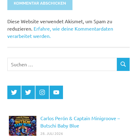
Alternative:
Diese Website verwendet Akismet, um Spam zu
reduzieren.
Erfahre, wie deine Kommentardaten
verarbeitet werden.
Suchen
SUCHEN
nach:
Twitter
Twitter
Instagram
YouTube
MCDP
Musicradiostation
Carlos Perón & Captain Minigroove –
Butschi Baby Blue
28. JULI 2026