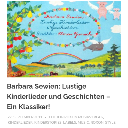
Barbara Sewien: Lustige
Kinderlieder und Geschichten –
Ein Klassiker!
27. SEPTEMBER 2011
MCDP-INTERNATIONAL
EDITION ROXON MUSIKVERLAG
,
KINDERLIEDER
,
KINDERSTORIES
,
LABELS
,
MUSIC
,
ROXON
,
STYLE