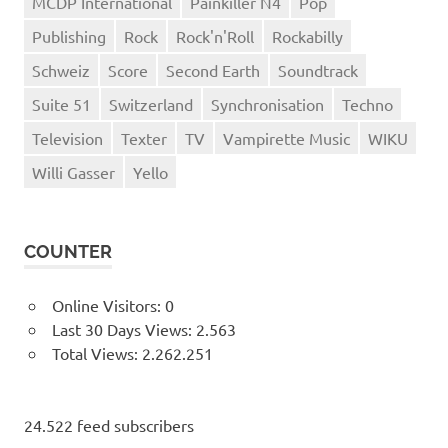
MCDP International
Painkiller N4
Pop
Publishing
Rock
Rock'n'Roll
Rockabilly
Schweiz
Score
Second Earth
Soundtrack
Suite 51
Switzerland
Synchronisation
Techno
Television
Texter
TV
Vampirette Music
WIKU
Willi Gasser
Yello
COUNTER
Online Visitors:
0
Last 30 Days Views:
2.563
Total Views:
2.262.251
24.522 feed subscribers