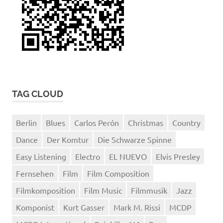
TAG CLOUD
Berlin
Blues
Carlos Perón
Christmas
Country
Dance
Der Komtur
Die Schwarze Spinne
Easy Listening
Electro
EL NUEVO
Elvis Presley
Fernsehen
Film
Film Composition
Filmkomposition
Film Music
Filmmusik
Jazz
Komponist
Kurt Gasser
Mark M. Rissi
MCDP