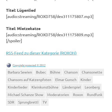
Titel: Lügenlied
[audio:streaming/ROXD758/dex311175807.mp3]
Titel: Mietzekatze
[audio:streaming/ROXD758/dex311175809.mp3]
[/spoiler]
RSS-Feed zu dieser Kategorie (ROXON)
Copyright protected © 2012
Barbara Sewien
Bubec
Bühne
Chanson
Chansonette
Chansons auf Katzenpfoten
Elmar Gunsch
Kinder
Kinderlieder
Kleinkunstbühne
Länderspiel
Leonberg
Michael Schanze Show
Moderatorien
Roxon
Rundfunk
SDR
Sprungbrettl
TV