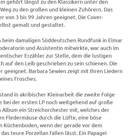
m gehört längst zu den Klassikern unter den
n Weg zu den großen und kleinen Zuhörern. Das
er von 3 bis 99 Jahren geeignet. Die Cover-
elbst gemalt und gestaltet.
in beim damaligen Süddeutschen Rundfunk in Elmar
deratorin und Assistentin mitwirkte, war auch im
entischer Erzähler zur Stelle, dem die lustigen
 auf den Leib geschrieben zu sein schienen. Die
r geeignet. Barbara Sewien zeigt mit Ihren Liedern
eines Frosches.
tand in akribischer Kleinarbeit die zweite Folge
e bei der ersten LP noch weitgehend auf große
 Album ein Streichorchester mit, welches der
gen Fledermäuse durch die Lüfte, eine böse
 den Küchenboden, wenn der gerade vor dem
as teure Porzellan fallen lässt. Ein Papagei