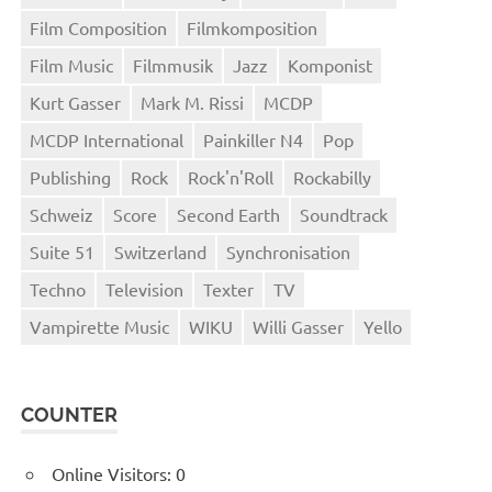
Film Composition
Filmkomposition
Film Music
Filmmusik
Jazz
Komponist
Kurt Gasser
Mark M. Rissi
MCDP
MCDP International
Painkiller N4
Pop
Publishing
Rock
Rock'n'Roll
Rockabilly
Schweiz
Score
Second Earth
Soundtrack
Suite 51
Switzerland
Synchronisation
Techno
Television
Texter
TV
Vampirette Music
WIKU
Willi Gasser
Yello
COUNTER
Online Visitors:
0