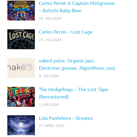
Carlos Perón & Captain Minigroove
– Butschi Baby Blue
28. JULI 2026
Carlos Perón – Lost Cage
27. JULI 2026
naked pulse: Organic jazz.
Electronic groove. Algorithmic soul.
9. JULI 2026
The Hedgehogs – The Lost Tape
(Remastered)
1. MAI 2026
Lida Panteleev – Dreams
27. APRIL 2026