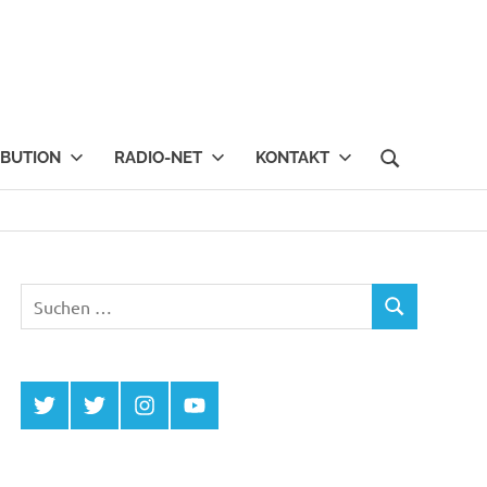
IBUTION
RADIO-NET
KONTAKT
Suchen
SUCHEN
nach:
Twitter
Twitter
Instagram
YouTube
MCDP
Musicradiostation