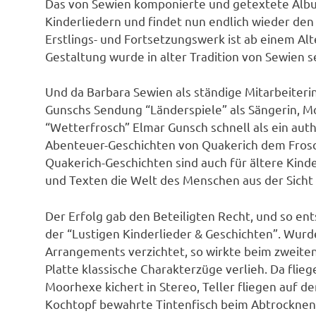
Das von Sewien komponierte und getextete Albu
Kinderliedern und findet nun endlich wieder de
Erstlings- und Fortsetzungswerk ist ab einem Alt
Gestaltung wurde in alter Tradition von Sewien s
Und da Barbara Sewien als ständige Mitarbeiter
Gunschs Sendung “Länderspiele” als Sängerin, Mo
“Wetterfrosch” Elmar Gunsch schnell als ein auth
Abenteuer-Geschichten von Quakerich dem Frosch
Quakerich-Geschichten sind auch für ältere Kinde
und Texten die Welt des Menschen aus der Sicht 
Der Erfolg gab den Beteiligten Recht, und so ents
der “Lustigen Kinderlieder & Geschichten”. Wurd
Arrangements verzichtet, so wirkte beim zweiten
Platte klassische Charakterzüge verlieh. Da flie
Moorhexe kichert in Stereo, Teller fliegen auf
Kochtopf bewahrte Tintenfisch beim Abtrocknen d