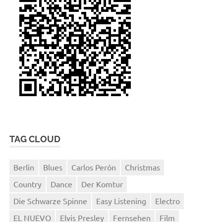
TAG CLOUD
Berlin
Blues
Carlos Perón
Christmas
Country
Dance
Der Komtur
Die Schwarze Spinne
Easy Listening
Electro
EL NUEVO
Elvis Presley
Fernsehen
Film