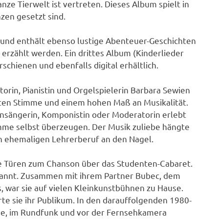
anze Tierwelt ist vertreten. Dieses Album spielt in
nzen gesetzt sind.
 und enthält ebenso lustige Abenteuer-Geschichten
erzählt werden. Ein drittes Album (Kinderlieder
schienen und ebenfalls digital erhältlich.
torin, Pianistin und Orgelspielerin Barbara Sewien
ten Stimme und einem hohen Maß an Musikalität.
onsängerin, Komponistin oder Moderatorin erlebt
mme selbst überzeugen. Der Musik zuliebe hängte
n ehemaligen Lehrerberuf an den Nagel.
die Türen zum Chanson über das Studenten-Cabaret.
ekannt. Zusammen mit ihrem Partner Bubec, dem
 war sie auf vielen Kleinkunstbühnen zu Hause.
te sie ihr Publikum. In den darauffolgenden 1980-
e, im Rundfunk und vor der Fernsehkamera