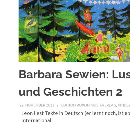
Barbara Sewien: Lus
und Geschichten 2
22. NOVEMBER 2023
STEFANBRAUN
EDITION ROXON MUSIKVERLAG
,
KINDE
Leon liest Texte in Deutsch (er lernt noch, ist
International.