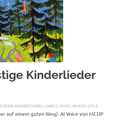
tige Kinderlieder
RLIEDER
,
KINDERSTORIES
,
LABELS
,
MUSIC
,
ROXON
,
STYLE
 aber auf einem guten Weg). AI Voice von MCDP