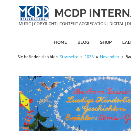
Zum
MCDP INTERN
Inhalt
springen
MUSIC | COPYRIGHT | CONTENT AGGREGATION | DIGITAL | DIS
HOME
BLOG
SHOP
LAB
Sie befinden sich hier:
Startseite
2023
November
Ba