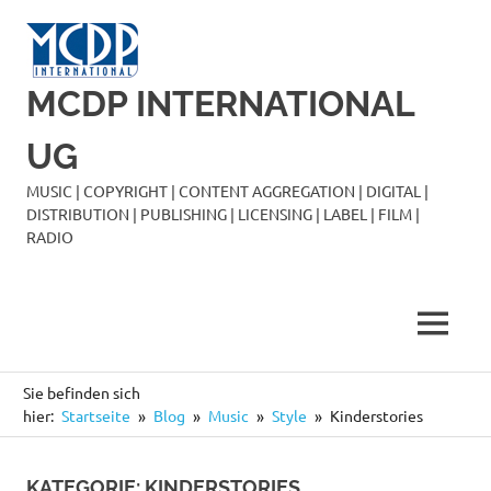
Zum
Inhalt
springen
MCDP INTERNATIONAL
UG
MUSIC | COPYRIGHT | CONTENT AGGREGATION | DIGITAL |
DISTRIBUTION | PUBLISHING | LICENSING | LABEL | FILM |
RADIO
MENÜ
Sie befinden sich
hier:
Startseite
Blog
Music
Style
Kinderstories
KATEGORIE:
KINDERSTORIES