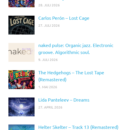
28. JULI 2026
Carlos Perón – Lost Cage
27. JULI 2026
naked pulse: Organic jazz. Electronic
groove. Algorithmic soul.
9. JULI 2026
The Hedgehogs – The Lost Tape
(Remastered)
1. MAI 2026
Lida Panteleev – Dreams
27. APRIL 2026
Helter Skelter – Track 13 (Remastered)