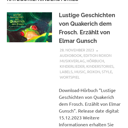
Lustige Geschichten
von Quakerich dem
Frosch. Erzählt von
Elmar Gunsch
28. NOVEMBER 2023
STEFANBRAUN
AUDIOBOOK
,
EDITION ROXON
MUSIKVERLAG
,
HÖRBUCH
,
KINDERLIEDER
,
KINDERSTORIES
,
LABELS
,
MUSIC
,
ROXON
,
STYLE
,
WORTSPIEL
Download-Hörbuch “Lustige
Geschichten von Quakerich
dem Frosch. Erzählt von Elmar
Gunsch”. Release date digital:
15.12.2023 Weitere
Informationen erhalten Sie