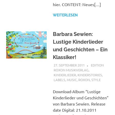
hier. CONTENT: Neues[…]
WEITERLESEN
Barbara Sewien:
Lustige Kinderlieder
und Geschichten – Ein
Klassiker!
27. SEPTEMBER 2011
MCDP-
EDITION
INTERNATIONA
ROXON MUSIKVERLAG
,
KINDERLIEDER
,
KINDERSTORIES
,
LABELS
,
MUSIC
,
ROXON
,
STYLE
Download-Album “Lustige
Kinderlieder und Geschichten”
von Barbara Sewien. Release
date Digital: 21.10.2011