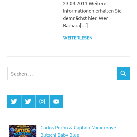
23.09.2011 Weitere
Informationen erhalten Sie
demnächst hier. Wer
Barbara[…]
WEITERLESEN
Suchen
SUCHEN
nach:
Twitter
Twitter
Instagram
YouTube
MCDP
Musicradiostation
Carlos Perón & Captain Minigroove –
Butschi Baby Blue