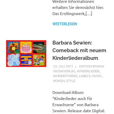
Weitere Informationen
erhalten Sie demnächst hier.
Das Erstlingswerk,[…]
WEITERLESEN
Barbara Sewien:
Comeback mit neuem
Kinderliederalbum
23. JULI 2011
STEFANBRAUN
EDITION ROXON
MUSIKVERLAG
,
KINDERLIEDER
,
KINDERSTORIES
,
LABELS
,
MUSIC
,
ROXON
,
STYLE
Download-Album
“Kinderlieder auch für
Erwachsene” von Barbara
Sewien. Release date Digital: