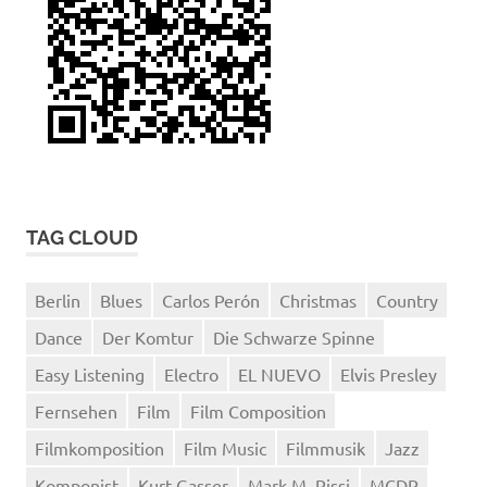
TAG CLOUD
Berlin
Blues
Carlos Perón
Christmas
Country
Dance
Der Komtur
Die Schwarze Spinne
Easy Listening
Electro
EL NUEVO
Elvis Presley
Fernsehen
Film
Film Composition
Filmkomposition
Film Music
Filmmusik
Jazz
Komponist
Kurt Gasser
Mark M. Rissi
MCDP