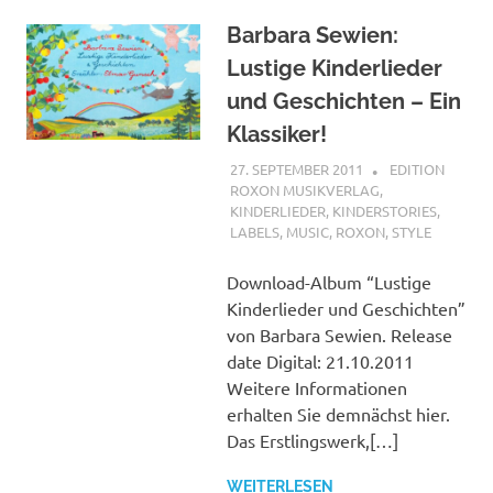
Barbara Sewien:
Lustige Kinderlieder
und Geschichten – Ein
Klassiker!
27. SEPTEMBER 2011
MCDP-
EDITION
INTERNATIONA
ROXON MUSIKVERLAG
,
KINDERLIEDER
,
KINDERSTORIES
,
LABELS
,
MUSIC
,
ROXON
,
STYLE
Download-Album “Lustige
Kinderlieder und Geschichten”
von Barbara Sewien. Release
date Digital: 21.10.2011
Weitere Informationen
erhalten Sie demnächst hier.
Das Erstlingswerk,[…]
WEITERLESEN