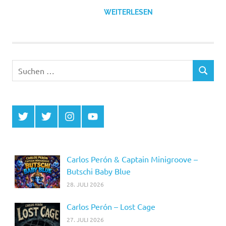
WEITERLESEN
Suchen
SUCHEN
nach:
Twitter
Twitter
Instagram
YouTube
MCDP
Musicradiostation
Carlos Perón & Captain Minigroove –
Butschi Baby Blue
28. JULI 2026
Carlos Perón – Lost Cage
27. JULI 2026