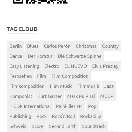
TAG CLOUD
Berlin
Blues
Carlos Perón
Christmas
Country
Dance
Der Komtur
Die Schwarze Spinne
Easy Listening
Electro
EL NUEVO
Elvis Presley
Fernsehen
Film
Film Composition
Filmkomposition
Film Music
Filmmusik
Jazz
Komponist
Kurt Gasser
Mark M. Rissi
MCDP
MCDP International
Painkiller N4
Pop
Publishing
Rock
Rock'n'Roll
Rockabilly
Schweiz
Score
Second Earth
Soundtrack