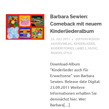
Barbara Sewien:
Comeback mit neuem
Kinderliederalbum
23. JULI 2011
STEFANBRAUN
EDITION ROXON
MUSIKVERLAG
,
KINDERLIEDER
,
KINDERSTORIES
,
LABELS
,
MUSIC
,
ROXON
,
STYLE
Download-Album
“Kinderlieder auch für
Erwachsene” von Barbara
Sewien. Release date Digital:
23.09.2011 Weitere
Informationen erhalten Sie
demnächst hier. Wer
Barbara[…]