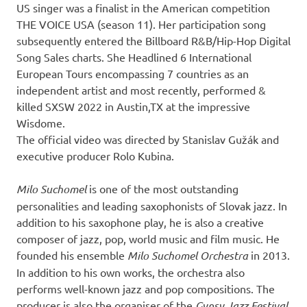
US singer was a finalist in the American competition
THE VOICE USA (season 11). Her participation song
subsequently entered the Billboard R&B/Hip-Hop Digital
Song Sales charts. She Headlined 6 International
European Tours encompassing 7 countries as an
independent artist and most recently, performed &
killed SXSW 2022 in Austin,TX at the impressive
Wisdome.
The official video was directed by Stanislav Gužák and
executive producer Rolo Kubina.
Milo Suchomel
is one of the most outstanding
personalities and leading saxophonists of Slovak jazz. In
addition to his saxophone play, he is also a creative
composer of jazz, pop, world music and film music. He
founded his ensemble
Milo Suchomel Orchestra
in 2013.
In addition to his own works, the orchestra also
performs well-known jazz and pop compositions. The
producer is also the organiser of the
Gypsy Jazz Festival