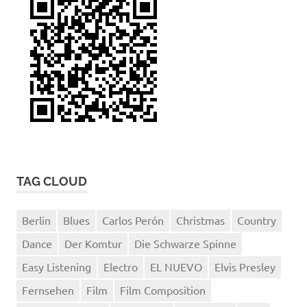
TAG CLOUD
Berlin
Blues
Carlos Perón
Christmas
Country
Dance
Der Komtur
Die Schwarze Spinne
Easy Listening
Electro
EL NUEVO
Elvis Presley
Fernsehen
Film
Film Composition