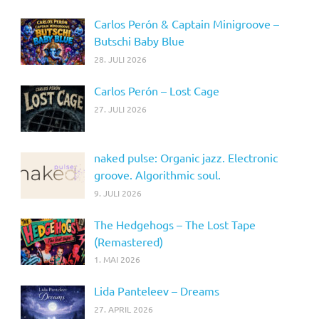
Carlos Perón & Captain Minigroove –
Butschi Baby Blue
28. JULI 2026
Carlos Perón – Lost Cage
27. JULI 2026
naked pulse: Organic jazz. Electronic
groove. Algorithmic soul.
9. JULI 2026
The Hedgehogs – The Lost Tape
(Remastered)
1. MAI 2026
Lida Panteleev – Dreams
27. APRIL 2026