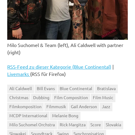
Milo Suchomel & Team (left), Ali Caldwell with partner
(right)
RSS-Feed zu dieser Kategorie (Blue Continental)
|
Livemarks
(RSS für Firefox)
Ali Caldwell
Bill Evans
Blue Continental
Bratislava
Christmas
Dubbing
Film Composition
Film Music
Filmkomposition
Filmmusik
Gail Anderson
Jazz
MCDP International
Melanie Bong
Milo Suchomel Orchstra
Rick Margitza
Score
Slovakia
Slowakei
Soundtrack
Swing
Synchronisation