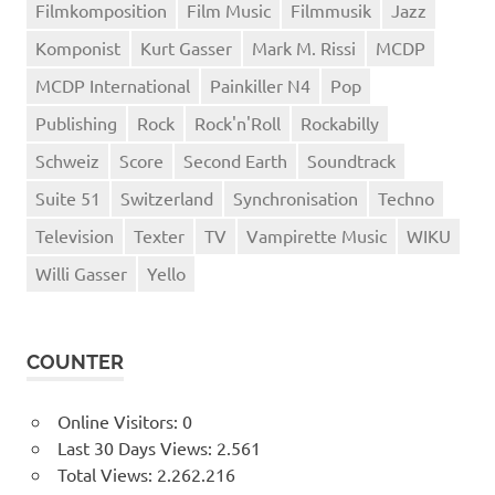
Filmkomposition
Film Music
Filmmusik
Jazz
Komponist
Kurt Gasser
Mark M. Rissi
MCDP
MCDP International
Painkiller N4
Pop
Publishing
Rock
Rock'n'Roll
Rockabilly
Schweiz
Score
Second Earth
Soundtrack
Suite 51
Switzerland
Synchronisation
Techno
Television
Texter
TV
Vampirette Music
WIKU
Willi Gasser
Yello
COUNTER
Online Visitors:
0
Last 30 Days Views:
2.561
Total Views:
2.262.216