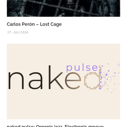
Carlos Perón – Lost Cage
27. JULI 2026
naked pulse: Organic jazz. Electronic groove.