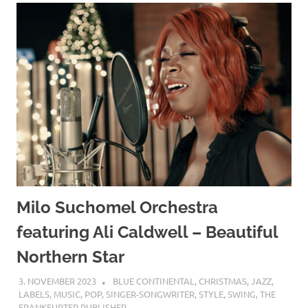
Milo Suchomel Orchestra
featuring Ali Caldwell – Beautiful
Northern Star
3. NOVEMBER 2023
STEFANBRAUN
BLUE CONTINENTAL
,
CHRISTMAS
,
JAZZ
,
LABELS
,
MUSIC
,
POP
,
SINGER-SONGWRITER
,
STYLE
,
SWING
,
THE
FRANKFURTER PUBLISHER