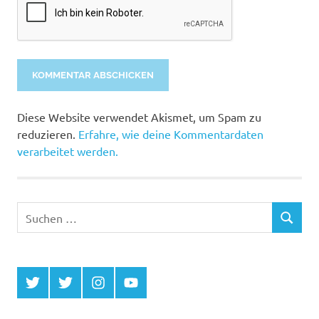
Alternative:
Diese Website verwendet Akismet, um Spam zu
reduzieren.
Erfahre, wie deine Kommentardaten
verarbeitet werden.
Suchen
SUCHEN
nach:
Twitter
Twitter
Instagram
YouTube
MCDP
Musicradiostation