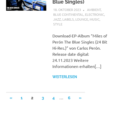
Blue Singles)
18. OKTOBER 2023
STEFANBRAUN
AMBIENT
,
BLUE CONTINENTAL
,
ELECTRONIC
,
JAZZ
,
LABELS
,
LOUNGE
,
MUSIC
,
STYLE
Download-EP-Album “Miles of
Perón The Blue Singles (24 Bit
Hi-Res.)” von Carlos Perón.
Release date digital:
24.11.2023 Weitere
Informationen erhalten[…]
WEITERLESEN
Seitennummerierung
…
VORHERIGE
NÄCHSTE
«
1
2
3
4
6
»
BEITRÄGE
BEITRÄGE
der