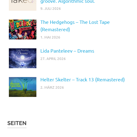
groove. Algorithmic soul.
9. JULI 2026
The Hedgehogs – The Lost Tape
(Remastered)
1. MAI 2026
Lida Panteleev – Dreams
27. APRIL 2026
Helter Skelter – Track 13 (Remastered)
2. MÄRZ 2026
SEITEN