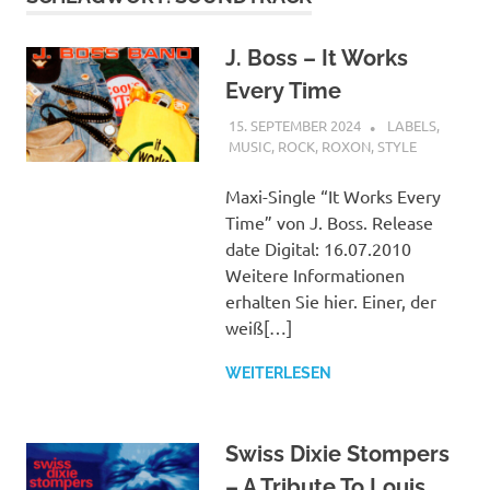
J. Boss – It Works
Every Time
15. SEPTEMBER 2024
STEFANBRAUN
LABELS
,
MUSIC
,
ROCK
,
ROXON
,
STYLE
Maxi-Single “It Works Every
Time” von J. Boss. Release
date Digital: 16.07.2010
Weitere Informationen
erhalten Sie hier. Einer, der
weiß[…]
WEITERLESEN
Swiss Dixie Stompers
– A Tribute To Louis