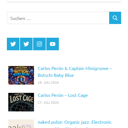
Beiträge
Suchen
SUCHEN
nach:
Twitter
Twitter
Instagram
YouTube
MCDP
Musicradiostation
Carlos Perón & Captain Minigroove –
Butschi Baby Blue
28. JULI 2026
Carlos Perón – Lost Cage
27. JULI 2026
naked pulse: Organic jazz. Electronic