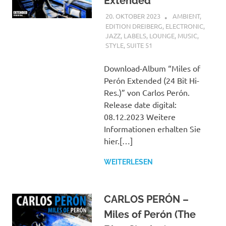
Extended
20. OKTOBER 2023
STEFANBRAUN
AMBIENT
,
EDITION DREIBERG
,
ELECTRONIC
,
JAZZ
,
LABELS
,
LOUNGE
,
MUSIC
,
STYLE
,
SUITE 51
Download-Album “Miles of
Perón Extended (24 Bit Hi-
Res.)” von Carlos Perón.
Release date digital:
08.12.2023 Weitere
Informationen erhalten Sie
hier.[…]
WEITERLESEN
CARLOS PERÓN –
Miles of Perón (The