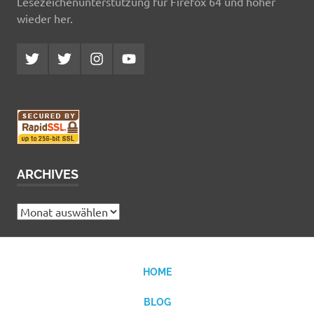
Lesezeichenunterstützung für Firefox 64 und höher
wieder her.
Twitter
Twitter
Instagram
YouTube
MCDP
Musicradiostation
ARCHIVES
Archives
HOME
BLOG