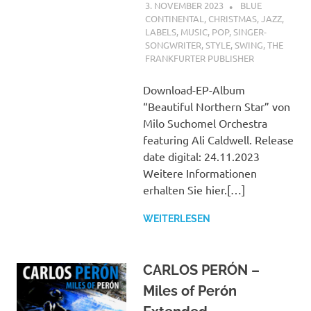
3. NOVEMBER 2023
STEFANBRAUN
BLUE
CONTINENTAL
,
CHRISTMAS
,
JAZZ
,
LABELS
,
MUSIC
,
POP
,
SINGER-
SONGWRITER
,
STYLE
,
SWING
,
THE
FRANKFURTER PUBLISHER
Download-EP-Album
“Beautiful Northern Star” von
Milo Suchomel Orchestra
featuring Ali Caldwell. Release
date digital: 24.11.2023
Weitere Informationen
erhalten Sie hier.[…]
WEITERLESEN
CARLOS PERÓN –
Miles of Perón