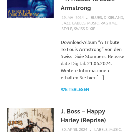
Armstrong
29. MAI 2024
STEFANBRAUN
BLUES
,
DIXIELAND
,
JAZZ
,
LABELS
,
MUSIC
,
RAGTIME
,
STYLE
,
SWISS DIXIE
Download-Album “A Tribute
To Louis Armstrong” von den
Swiss Dixie Stompers. Release
date Digital: 21.06.2024.
Weitere Informationen
erhalten Sie hier.[…]
WEITERLESEN
J. Boss – Happy
Harley (Reprise)
30. APRIL 2024
STEFANBRAUN
LABELS
,
MUSIC
,