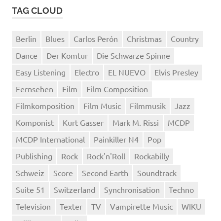
TAG CLOUD
Berlin
Blues
Carlos Perón
Christmas
Country
Dance
Der Komtur
Die Schwarze Spinne
Easy Listening
Electro
EL NUEVO
Elvis Presley
Fernsehen
Film
Film Composition
Filmkomposition
Film Music
Filmmusik
Jazz
Komponist
Kurt Gasser
Mark M. Rissi
MCDP
MCDP International
Painkiller N4
Pop
Publishing
Rock
Rock'n'Roll
Rockabilly
Schweiz
Score
Second Earth
Soundtrack
Suite 51
Switzerland
Synchronisation
Techno
Television
Texter
TV
Vampirette Music
WIKU