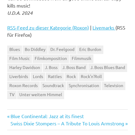
kills music!
U.D.A. 2024
RSS-Feed zu dieser Kategorie (Roxon)
|
Livemarks
(RSS
für Firefox)
Blues
Bo Diddley
Dr. Feelgood
Eric Burdon
Film Music
Filmkomposition
Filmmusik
Harley Davidson
J. Boss
J. Boss Band
J. Boss Blues Band
Liverbirds
Lords
Rattles
Rock
Rock'n'Roll
Roxon Records
Soundtrack
Synchronisation
Television
TV
Unter weitem Himmel
Vorheriger
Beitragsnavigation
Blue Continental: Jazz at its finest
Beitrag:
Nächster
Swiss Dixie Stompers – A Tribute To Louis Armstrong
Beitrag: