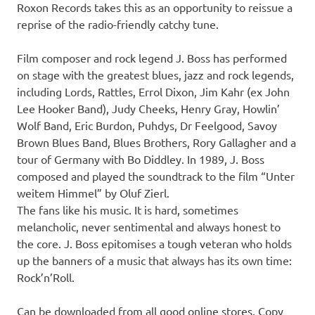
Roxon Records takes this as an opportunity to reissue a
reprise of the radio-friendly catchy tune.
Film composer and rock legend J. Boss has performed
on stage with the greatest blues, jazz and rock legends,
including Lords, Rattles, Errol Dixon, Jim Kahr (ex John
Lee Hooker Band), Judy Cheeks, Henry Gray, Howlin’
Wolf Band, Eric Burdon, Puhdys, Dr Feelgood, Savoy
Brown Blues Band, Blues Brothers, Rory Gallagher and a
tour of Germany with Bo Diddley. In 1989, J. Boss
composed and played the soundtrack to the film “Unter
weitem Himmel” by Oluf Zierl.
The fans like his music. It is hard, sometimes
melancholic, never sentimental and always honest to
the core. J. Boss epitomises a tough veteran who holds
up the banners of a music that always has its own time:
Rock’n’Roll.
Can be downloaded from all good online stores. Copy