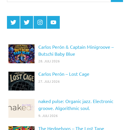
Twitter
Twitter
Instagram
YouTube
MCDP
Musicradiostation
Carlos Perón & Captain Minigroove –
Butschi Baby Blue
28. JULI 2026
Carlos Perón – Lost Cage
27. JULI 2026
naked pulse: Organic jazz. Electronic
groove. Algorithmic soul.
9. JULI 2026
The Hedgehogs – The Lost Tape