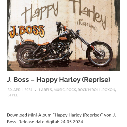
J. Boss – Happy Harley (Reprise)
30. APRIL 2024
STEFANBRAUN
LABELS
,
MUSIC
,
ROCK
,
ROCK'N'ROLL
,
ROXON
,
STYLE
Download Mini-Album “Happy Harley (Reprise)” von J.
Boss. Release date digital: 24.05.2024