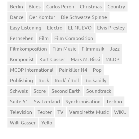
Berlin
Blues
Carlos Perón
Christmas
Country
Dance
Der Komtur
Die Schwarze Spinne
Easy Listening
Electro
EL NUEVO
Elvis Presley
Fernsehen
Film
Film Composition
Filmkomposition
Film Music
Filmmusik
Jazz
Komponist
Kurt Gasser
Mark M. Rissi
MCDP
MCDP International
Painkiller N4
Pop
Publishing
Rock
Rock'n'Roll
Rockabilly
Schweiz
Score
Second Earth
Soundtrack
Suite 51
Switzerland
Synchronisation
Techno
Television
Texter
TV
Vampirette Music
WIKU
Willi Gasser
Yello