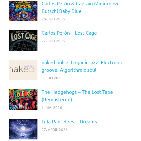
Carlos Perón & Captain Minigroove –
Butschi Baby Blue
28. JULI 2026
Carlos Perón – Lost Cage
27. JULI 2026
naked pulse: Organic jazz. Electronic
groove. Algorithmic soul.
9. JULI 2026
The Hedgehogs – The Lost Tape
(Remastered)
1. MAI 2026
Lida Panteleev – Dreams
27. APRIL 2026