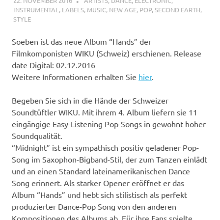
22. NOVEMBER 2016
STEFANBRAUN
ARTISTS
,
DANCE
,
ELECTRONIC
,
INSTRUMENTAL
,
LABELS
,
MUSIC
,
NEW AGE
,
POP
,
SECOND EARTH
,
STYLE
Soeben ist das neue Album “Hands” der
Filmkomponisten WIKU (Schweiz) erschienen. Release
date Digital: 02.12.2016
Weitere Informationen erhalten Sie
hier
.
Begeben Sie sich in die Hände der Schweizer
Soundtüftler WIKU. Mit ihrem 4. Album liefern sie 11
eingängige Easy-Listening Pop-Songs in gewohnt hoher
Soundqualität.
“Midnight” ist ein sympathisch positiv geladener Pop-
Song im Saxophon-Bigband-Stil, der zum Tanzen einlädt
und an einen Standard lateinamerikanischen Dance
Song erinnert. Als starker Opener eröffnet er das
Album “Hands” und hebt sich stilistisch als perfekt
produzierter Dance-Pop Song von den anderen
Kompositionen des Albums ab. Für ihre Fans spielte