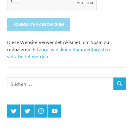
Alternative:
Diese Website verwendet Akismet, um Spam zu
reduzieren.
Erfahre, wie deine Kommentardaten
verarbeitet werden.
Suchen
SUCHEN
nach:
Twitter
Twitter
Instagram
YouTube
MCDP
Musicradiostation