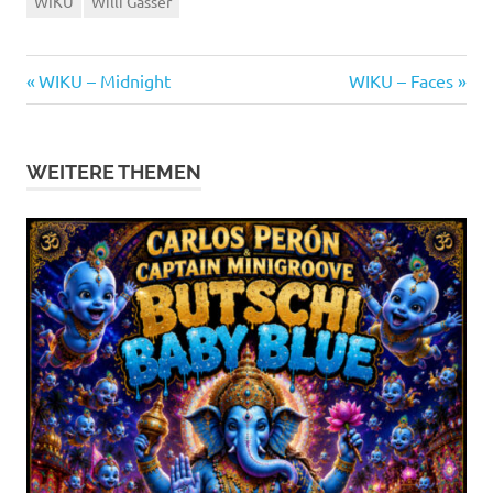
WIKU
Willi Gasser
Vorheriger
Nächster
Beitragsnavigation
WIKU – Midnight
WIKU – Faces
Beitrag:
Beitrag:
WEITERE THEMEN