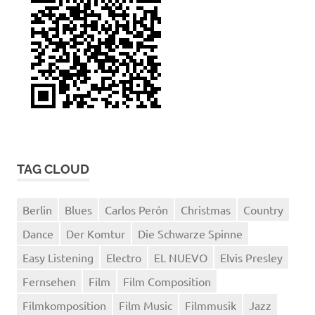
TAG CLOUD
Berlin
Blues
Carlos Perón
Christmas
Country
Dance
Der Komtur
Die Schwarze Spinne
Easy Listening
Electro
EL NUEVO
Elvis Presley
Fernsehen
Film
Film Composition
Filmkomposition
Film Music
Filmmusik
Jazz