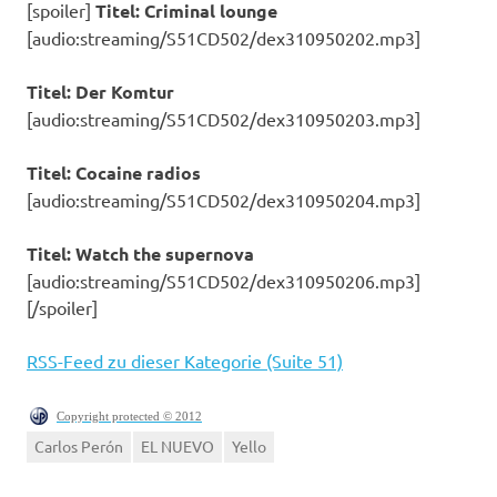
[spoiler]
Titel: Criminal lounge
[audio:streaming/S51CD502/dex310950202.mp3]
Titel: Der Komtur
[audio:streaming/S51CD502/dex310950203.mp3]
Titel: Cocaine radios
[audio:streaming/S51CD502/dex310950204.mp3]
Titel: Watch the supernova
[audio:streaming/S51CD502/dex310950206.mp3]
[/spoiler]
RSS-Feed zu dieser Kategorie (Suite 51)
Copyright protected © 2012
Carlos Perón
EL NUEVO
Yello