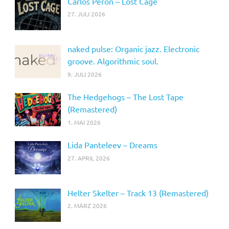
Carlos Perón – Lost Cage
27. JULI 2026
naked pulse: Organic jazz. Electronic
groove. Algorithmic soul.
9. JULI 2026
The Hedgehogs – The Lost Tape
(Remastered)
1. MAI 2026
Lida Panteleev – Dreams
27. APRIL 2026
Helter Skelter – Track 13 (Remastered)
2. MÄRZ 2026