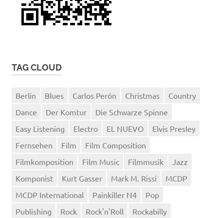
TAG CLOUD
Berlin
Blues
Carlos Perón
Christmas
Country
Dance
Der Komtur
Die Schwarze Spinne
Easy Listening
Electro
EL NUEVO
Elvis Presley
Fernsehen
Film
Film Composition
Filmkomposition
Film Music
Filmmusik
Jazz
Komponist
Kurt Gasser
Mark M. Rissi
MCDP
MCDP International
Painkiller N4
Pop
Publishing
Rock
Rock'n'Roll
Rockabilly