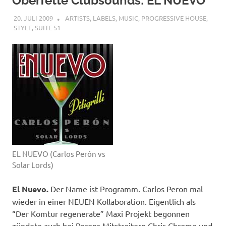
Oberfette Clubsounds: EL NUEVO
20. JULI 2009
STEFANBRAUN
ARTISTS
,
LABELS
,
MUSIC
,
PROGRESSIVE HOUSE
,
STYLE
,
SUITE 51
EL NUEVO (Carlos Perón vs
Solar Lords)
El Nuevo.
Der Name ist Programm. Carlos Peron mal
wieder in einer NEUEN Kollaboration. Eigentlich als
“Der Komtur regenerate” Maxi Projekt begonnen
zündete auch bei Perons Mitstreitern Chris Chrome und