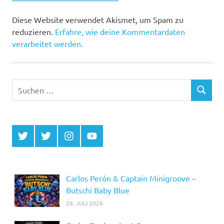
Alternative:
Diese Website verwendet Akismet, um Spam zu
reduzieren.
Erfahre, wie deine Kommentardaten
verarbeitet werden.
Suchen
SUCHEN
nach:
Twitter
Twitter
Instagram
YouTube
MCDP
Musicradiostation
Carlos Perón & Captain Minigroove –
Butschi Baby Blue
28. JULI 2026