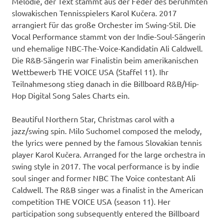
Melodie, der Text stammt aus der Feder des berühmten
slowakischen Tennisspielers Karol Kučera. 2017
arrangiert für das große Orchester im Swing-Stil. Die
Vocal Performance stammt von der Indie-Soul-Sängerin
und ehemalige NBC-The-Voice-Kandidatin Ali Caldwell.
Die R&B-Sängerin war Finalistin beim amerikanischen
Wettbewerb THE VOICE USA (Staffel 11). Ihr
Teilnahmesong stieg danach in die Billboard R&B/Hip-
Hop Digital Song Sales Charts ein.
Beautiful Northern Star, Christmas carol with a
jazz/swing spin. Milo Suchomel composed the melody,
the lyrics were penned by the famous Slovakian tennis
player Karol Kučera. Arranged for the large orchestra in
swing style in 2017. The vocal performance is by indie
soul singer and former NBC The Voice contestant Ali
Caldwell. The R&B singer was a finalist in the American
competition THE VOICE USA (season 11). Her
participation song subsequently entered the Billboard