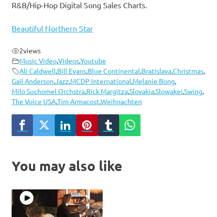
R&B/Hip-Hop Digital Song Sales Charts.
Beautiful Northern Star
2
views
Music Video
,
Videos
,
Youtube
Ali Caldwell
,
Bill Evans
,
Blue Continental
,
Bratislava
,
Christmas
,
Gail Anderson
,
Jazz
,
MCDP International
,
Melanie Bong
,
Milo Suchomel Orchstra
,
Rick Margitza
,
Slovakia
,
Slowakei
,
Swing
,
The Voice USA
,
Tim Armacost
,
Weihnachten
You may also like