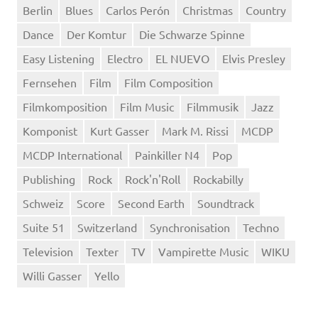
Berlin
Blues
Carlos Perón
Christmas
Country
Dance
Der Komtur
Die Schwarze Spinne
Easy Listening
Electro
EL NUEVO
Elvis Presley
Fernsehen
Film
Film Composition
Filmkomposition
Film Music
Filmmusik
Jazz
Komponist
Kurt Gasser
Mark M. Rissi
MCDP
MCDP International
Painkiller N4
Pop
Publishing
Rock
Rock'n'Roll
Rockabilly
Schweiz
Score
Second Earth
Soundtrack
Suite 51
Switzerland
Synchronisation
Techno
Television
Texter
TV
Vampirette Music
WIKU
Willi Gasser
Yello