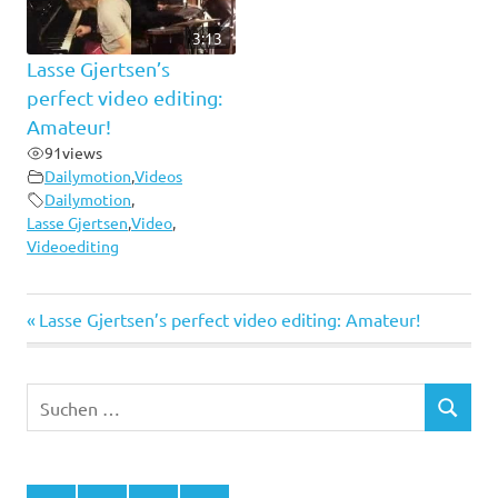
3:13
Lasse Gjertsen’s
perfect video editing:
Amateur!
91
views
Dailymotion
,
Videos
Dailymotion
,
Lasse Gjertsen
,
Video
,
Videoediting
Vorheriger
Beitragsnavigation
Lasse Gjertsen’s perfect video editing: Amateur!
Beitrag:
Suchen
SUCHEN
nach: