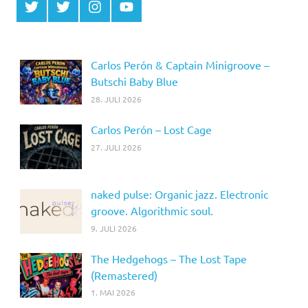
Twitter
Twitter
Instagram
YouTube
MCDP
Musicradiostation
Carlos Perón & Captain Minigroove –
Butschi Baby Blue
28. JULI 2026
Carlos Perón – Lost Cage
27. JULI 2026
naked pulse: Organic jazz. Electronic
groove. Algorithmic soul.
9. JULI 2026
The Hedgehogs – The Lost Tape
(Remastered)
1. MAI 2026