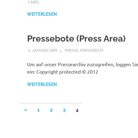
LABEL
WEITERLESEN
Pressebote (Press Area)
6. JANUAR 2009
STEFANBRAUN
PRESSE
,
PRESSEBOTE
Um auf unser Pressearchiv zuzugreifen, loggen Sie 
ein: Copyright protected © 2012
WEITERLESEN
Seitennummerierung
VORHERIGE
«
1
2
3
4
BEITRÄGE
der
Beiträge