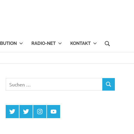
IBUTION
RADIO-NET
KONTAKT
Suchen
SUCHEN
nach:
Twitter
Twitter
Instagram
YouTube
MCDP
Musicradiostation