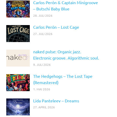
Carlos Perón & Captain Minigroove
– Butschi Baby Blue
28. JULI 2026
Carlos Perón – Lost Cage
27. JULI 2026
naked pulse: Organic jazz.
Electronic groove. Algorithmic soul.
9. JULI 2026
The Hedgehogs – The Lost Tape
(Remastered)
1. MAI 2026
Lida Panteleev – Dreams
27. APRIL 2026