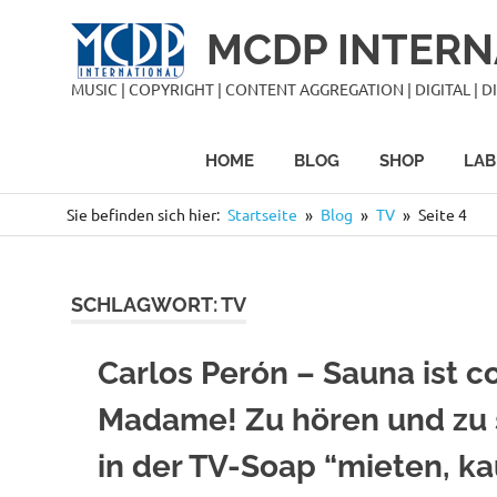
Zum
MCDP INTERN
Inhalt
springen
MUSIC | COPYRIGHT | CONTENT AGGREGATION | DIGITAL | DIS
HOME
BLOG
SHOP
LAB
Sie befinden sich hier:
Startseite
Blog
TV
Seite 4
SCHLAGWORT:
TV
Carlos Perón – Sauna ist co
Madame! Zu hören und zu
in der TV-Soap “mieten, ka