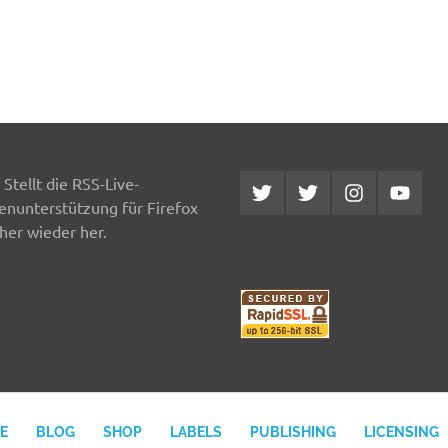
Stellt die RSS-Live-
Twitter
Twitter
Instagram
YouTub
MCDP
Musicradiostation
enunterstützung für Firefox
her wieder her.
E
BLOG
SHOP
LABELS
PUBLISHING
LICENSING