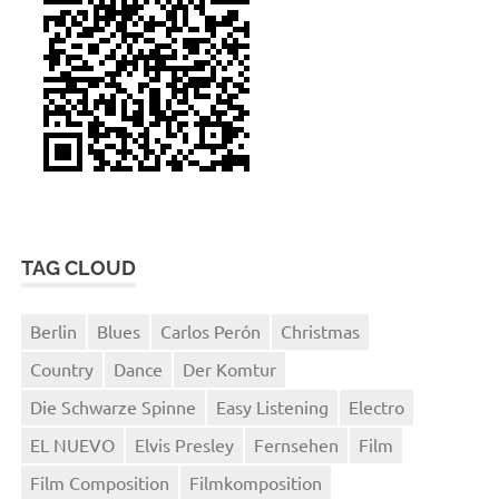
TAG CLOUD
Berlin
Blues
Carlos Perón
Christmas
Country
Dance
Der Komtur
Die Schwarze Spinne
Easy Listening
Electro
EL NUEVO
Elvis Presley
Fernsehen
Film
Film Composition
Filmkomposition