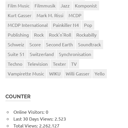
Film Music
Filmmusik
Jazz
Komponist
Kurt Gasser
Mark M. Rissi
MCDP
MCDP International
Painkiller N4
Pop
Publishing
Rock
Rock'n'Roll
Rockabilly
Schweiz
Score
Second Earth
Soundtrack
Suite 51
Switzerland
Synchronisation
Techno
Television
Texter
TV
Vampirette Music
WIKU
Willi Gasser
Yello
COUNTER
Online Visitors:
0
Last 30 Days Views:
2.523
Total Views:
2.262.127