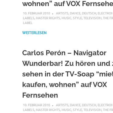
wohnen” auf VOX Fernseh
10. FEBRUAR 2010
STEFANBRAUN
ARTISTS
,
DANCE
,
DEUTSCH
,
ELECTRON
LABELS
,
MASTER RIGHTS
,
MUSIC
,
STYLE
,
TELEVISION
,
THE F
LABEL
WEITERLESEN
Carlos Perón – Navigator
Wunderbar! Zu hören und 
sehen in der TV-Soap “mie
kaufen, wohnen” auf VOX
Fernsehen
10. FEBRUAR 2010
STEFANBRAUN
ARTISTS
,
DANCE
,
DEUTSCH
,
ELECTRON
LABELS
,
MASTER RIGHTS
,
MUSIC
,
STYLE
,
TELEVISION
,
THE F