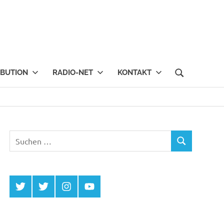
IBUTION
RADIO-NET
KONTAKT
Suchen
SUCHEN
nach:
Twitter
Twitter
Instagram
YouTube
MCDP
Musicradiostation