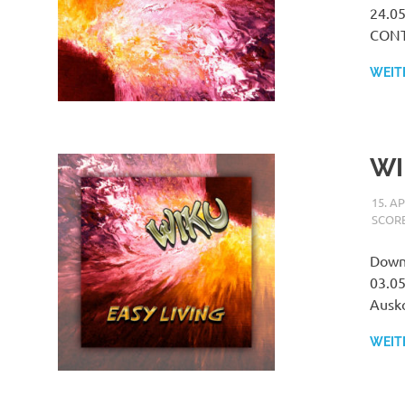
24.05
CONTE
WEIT
WI
15. A
SCOR
Downl
03.05
Ausk
WEIT