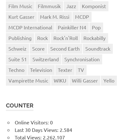
Film Music
Filmmusik
Jazz
Komponist
Kurt Gasser
Mark M. Rissi
MCDP
MCDP International
Painkiller N4
Pop
Publishing
Rock
Rock'n'Roll
Rockabilly
Schweiz
Score
Second Earth
Soundtrack
Suite 51
Switzerland
Synchronisation
Techno
Television
Texter
TV
Vampirette Music
WIKU
Willi Gasser
Yello
COUNTER
Online Visitors:
0
Last 30 Days Views:
2.584
Total Views:
2.262.107