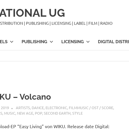
ATIONAL UG
TRIBUTION | PUBLISHING | LICENSING | LABEL | FILM | RADIO
ELS
PUBLISHING
LICENSING
DIGITAL DISTR
KU – Volcano
I 2019
STEFANBRAUN
ARTISTS
,
DANCE
,
ELECTRONIC
,
FILMMUSIC / OST / SCORE
,
LS
,
MUSIC
,
NEW AGE
,
POP
,
SECOND EARTH
,
STYLE
oad-EP “Easy Living” von WIKU. Release date Digital: