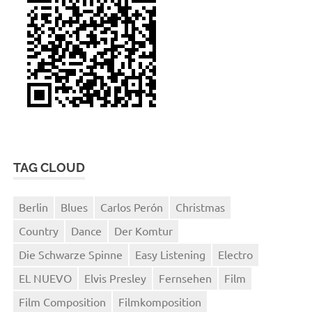
TAG CLOUD
Berlin
Blues
Carlos Perón
Christmas
Country
Dance
Der Komtur
Die Schwarze Spinne
Easy Listening
Electro
EL NUEVO
Elvis Presley
Fernsehen
Film
Film Composition
Filmkomposition