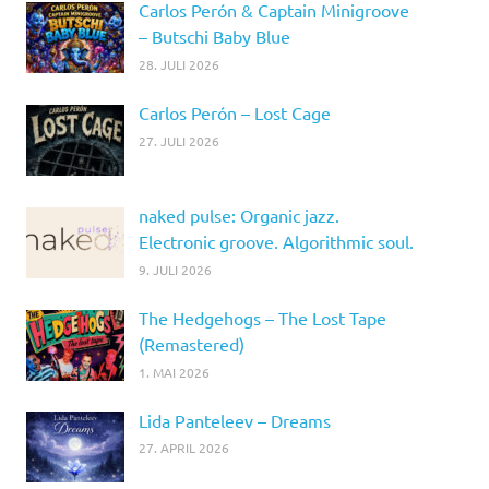
Carlos Perón & Captain Minigroove
– Butschi Baby Blue
28. JULI 2026
Carlos Perón – Lost Cage
27. JULI 2026
naked pulse: Organic jazz.
Electronic groove. Algorithmic soul.
9. JULI 2026
The Hedgehogs – The Lost Tape
(Remastered)
1. MAI 2026
Lida Panteleev – Dreams
27. APRIL 2026