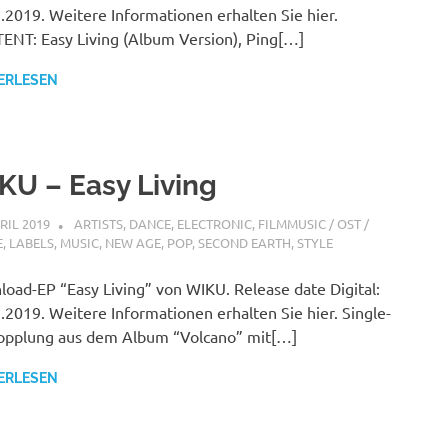
.2019. Weitere Informationen erhalten Sie hier.
NT: Easy Living (Album Version), Ping[…]
ERLESEN
KU – Easy Living
PRIL 2019
STEFANBRAUN
ARTISTS
,
DANCE
,
ELECTRONIC
,
FILMMUSIC / OST /
E
,
LABELS
,
MUSIC
,
NEW AGE
,
POP
,
SECOND EARTH
,
STYLE
oad-EP “Easy Living” von WIKU. Release date Digital:
.2019. Weitere Informationen erhalten Sie hier. Single-
opplung aus dem Album “Volcano” mit[…]
ERLESEN