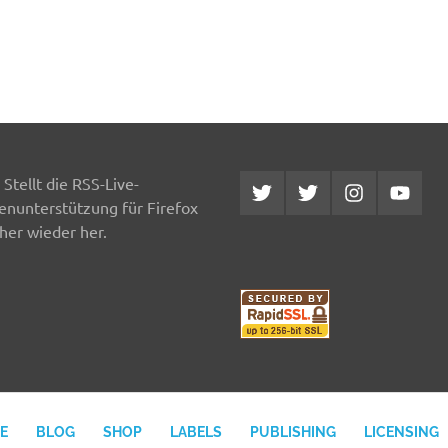
Stellt die RSS-Live-
Twitter
Twitter
Instagram
YouTub
MCDP
Musicradiostation
enunterstützung für Firefox
her wieder her.
E
BLOG
SHOP
LABELS
PUBLISHING
LICENSING