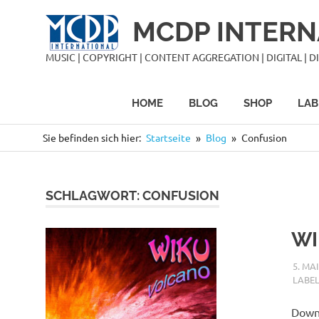
Zum
MCDP INTERN
Inhalt
springen
MUSIC | COPYRIGHT | CONTENT AGGREGATION | DIGITAL | DIS
HOME
BLOG
SHOP
LAB
Sie befinden sich hier:
Startseite
Blog
Confusion
SCHLAGWORT:
CONFUSION
WI
5. MA
LABE
Downl