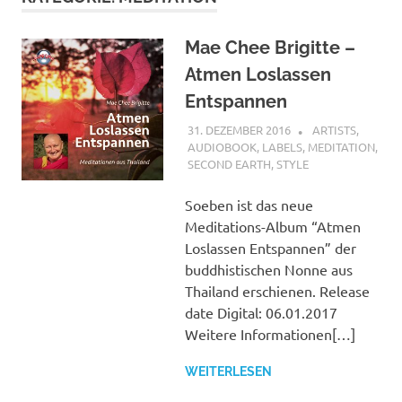
Mae Chee Brigitte –
Atmen Loslassen
Entspannen
31. DEZEMBER 2016
STEFANBRAUN
ARTISTS
,
AUDIOBOOK
,
LABELS
,
MEDITATION
,
SECOND EARTH
,
STYLE
Soeben ist das neue
Meditations-Album “Atmen
Loslassen Entspannen” der
buddhistischen Nonne aus
Thailand erschienen. Release
date Digital: 06.01.2017
Weitere Informationen[…]
WEITERLESEN