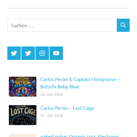
Suchen
SUCHEN
nach:
Twitter
Twitter
Instagram
YouTube
MCDP
Musicradiostation
Carlos Perón & Captain Minigroove –
Butschi Baby Blue
28. JULI 2026
Carlos Perón – Lost Cage
27. JULI 2026
naked pulse: Organic jazz. Electronic