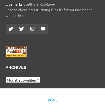
Livemarks
Stellt die RSS-Live-
Lesezeichenunterstützung für Firefox 64 und höher
wieder her.
Twitter
Twitter
Instagram
YouTube
MCDP
Musicradiostation
ARCHIVES
Archives
HOME