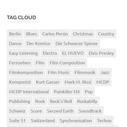
TAG CLOUD
Berlin
Blues
Carlos Perón
Christmas
Country
Dance
Der Komtur
Die Schwarze Spinne
Easy Listening
Electro
EL NUEVO
Elvis Presley
Fernsehen
Film
Film Composition
Filmkomposition
Film Music
Filmmusik
Jazz
Komponist
Kurt Gasser
Mark M. Rissi
MCDP
MCDP International
Painkiller N4
Pop
Publishing
Rock
Rock'n'Roll
Rockabilly
Schweiz
Score
Second Earth
Soundtrack
Suite 51
Switzerland
Synchronisation
Techno