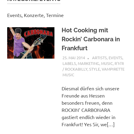
Events, Konzerte, Termine
Hot Cooking mit
Rockin’ Carbonara in
Frankfurt
25. MAI 2014
MCDP-INTERNATIONAL
ARTISTS
,
EVENTS
,
LABELS
,
MARKETING
,
MUSIC
,
R'N'R
/ ROCKABILLY
,
STYLE
,
VAMPIRETTE
MUSIC
Diesmal dürfen sich unsere
Freunde aus Hessen
besonders freuen, denn
ROCKIN’ CARBONARA
gastiert endlich wieder in
Frankfurt! Yes Sir, we[…]