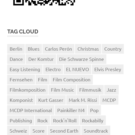
TAG CLOUD
Berlin
Blues
Carlos Perón
Christmas
Country
Dance
Der Komtur
Die Schwarze Spinne
Easy Listening
Electro
EL NUEVO
Elvis Presley
Fernsehen
Film
Film Composition
Filmkomposition
Film Music
Filmmusik
Jazz
Komponist
Kurt Gasser
Mark M. Rissi
MCDP
MCDP International
Painkiller N4
Pop
Publishing
Rock
Rock'n'Roll
Rockabilly
Schweiz
Score
Second Earth
Soundtrack