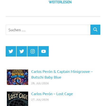
WEITERLESEN
Suchen
SUCHEN
nach:
Twitter
Twitter
Instagram
YouTube
MCDP
Musicradiostation
Carlos Perón & Captain Minigroove –
Butschi Baby Blue
28. JULI 2026
Carlos Perón – Lost Cage
27. JULI 2026