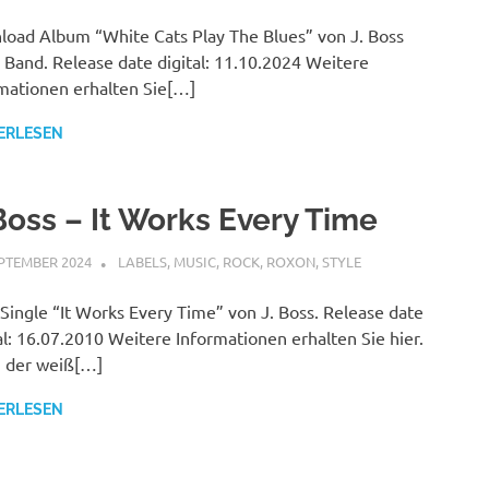
oad Album “White Cats Play The Blues” von J. Boss
 Band. Release date digital: 11.10.2024 Weitere
mationen erhalten Sie[…]
ERLESEN
 Boss – It Works Every Time
EPTEMBER 2024
STEFANBRAUN
LABELS
,
MUSIC
,
ROCK
,
ROXON
,
STYLE
Single “It Works Every Time” von J. Boss. Release date
al: 16.07.2010 Weitere Informationen erhalten Sie hier.
, der weiß[…]
ERLESEN