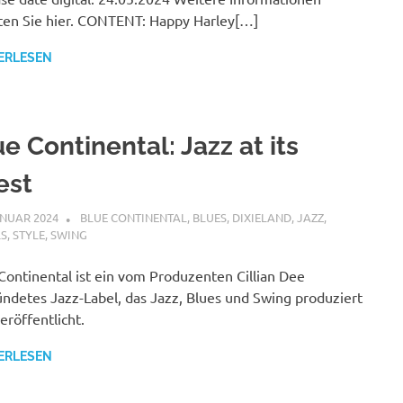
ten Sie hier. CONTENT: Happy Harley[…]
ERLESEN
e Continental: Jazz at its
est
ANUAR 2024
STEFANBRAUN
BLUE CONTINENTAL
,
BLUES
,
DIXIELAND
,
JAZZ
,
LS
,
STYLE
,
SWING
Continental ist ein vom Produzenten Cillian Dee
ndetes Jazz-Label, das Jazz, Blues und Swing produziert
eröffentlicht.
ERLESEN