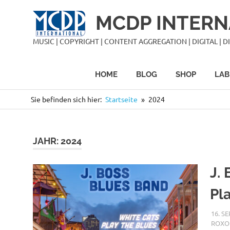
Zum
MCDP INTERN
Inhalt
springen
MUSIC | COPYRIGHT | CONTENT AGGREGATION | DIGITAL | DIS
HOME
BLOG
SHOP
LAB
Sie befinden sich hier:
Startseite
2024
JAHR:
2024
J.
Pl
16. S
ROXO