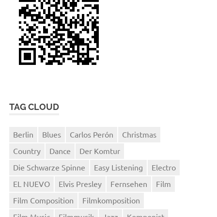
TAG CLOUD
Berlin
Blues
Carlos Perón
Christmas
Country
Dance
Der Komtur
Die Schwarze Spinne
Easy Listening
Electro
EL NUEVO
Elvis Presley
Fernsehen
Film
Film Composition
Filmkomposition
Film Music
Filmmusik
Jazz
Komponist