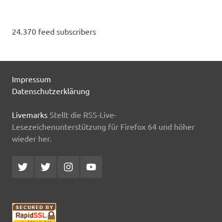
24.370 feed subscribers
Impressum
Datenschutzerklärung
Livemarks
Stellt die RSS-Live-
Lesezeichenunterstützung für Firefox 64 und höher
wieder her.
Twitter
Twitter
Instagram
YouTube
MCDP
Musicradiostation