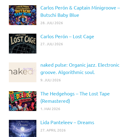
Carlos Perón & Captain Minigroove –
Butschi Baby Blue
28. JULI 2026
Carlos Perón – Lost Cage
27. JULI 2026
naked pulse: Organic jazz. Electronic
groove. Algorithmic soul.
9. JULI 2026
The Hedgehogs – The Lost Tape
(Remastered)
1. MAI 2026
Lida Panteleev – Dreams
27. APRIL 2026