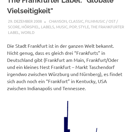
The Frankfurter Label: "Globale
Vielseitigkeit"
29. DEZEMBER 2008
STEFANBRAUN
CHANSON
,
CLASSIC
,
FILMMUSIC / OST /
SCORE
,
HÖRSPIEL
,
LABELS
,
MUSIC
,
POP
,
STYLE
,
THE FRANKFURTER
LABEL
,
WORLD
Die Stadt Frankfurt ist in der ganzen Welt bekannt.
Nicht genug, dass es gleich drei “Frankfurts” in
Deutschland gibt (Frankfurt am Main, Frankfurt/Oder
und ein kleines Nest Frankfurt – Markt Taschendorf
irgendwo zwischen Würzburg und Nürnberg), es findet
sich auch noch ein “Frankfort” in Kentucky, USA
zwischen Indianapolis und Tennessee.