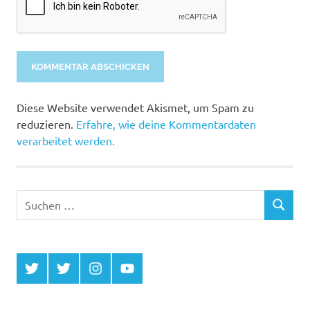
Alternative:
Diese Website verwendet Akismet, um Spam zu
reduzieren.
Erfahre, wie deine Kommentardaten
verarbeitet werden.
Suchen
SUCHEN
nach:
Twitter
Twitter
Instagram
YouTube
MCDP
Musicradiostation