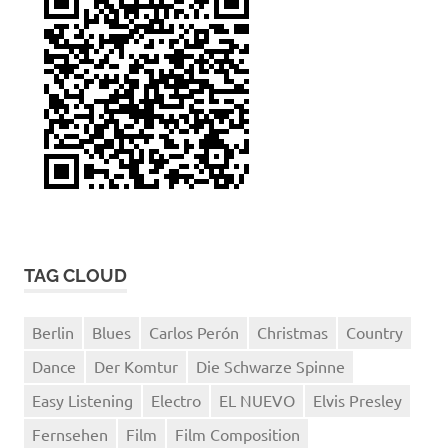
TAG CLOUD
Berlin
Blues
Carlos Perón
Christmas
Country
Dance
Der Komtur
Die Schwarze Spinne
Easy Listening
Electro
EL NUEVO
Elvis Presley
Fernsehen
Film
Film Composition