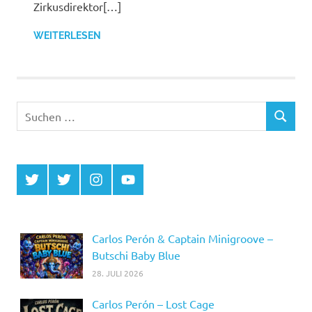
Zirkusdirektor[…]
WEITERLESEN
Suchen
SUCHEN
nach:
Twitter
Twitter
Instagram
YouTube
MCDP
Musicradiostation
Carlos Perón & Captain Minigroove –
Butschi Baby Blue
28. JULI 2026
Carlos Perón – Lost Cage