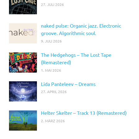
27. JULI 2026
naked pulse: Organic jazz. Electronic
groove. Algorithmic soul.
9. JULI 2026
The Hedgehogs – The Lost Tape
(Remastered)
1. MAI 2026
Lida Panteleev – Dreams
27. APRIL 2026
Helter Skelter – Track 13 (Remastered)
2. MÄRZ 2026