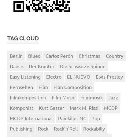
TAG CLOUD
Berlin
Blues
Carlos Perón
Christmas
Country
Dance
Der Komtur
Die Schwarze Spinne
Easy Listening
Electro
EL NUEVO
Elvis Presley
Fernsehen
Film
Film Composition
Filmkomposition
Film Music
Filmmusik
Jazz
Komponist
Kurt Gasser
Mark M. Rissi
MCDP
MCDP International
Painkiller N4
Pop
Publishing
Rock
Rock'n'Roll
Rockabilly