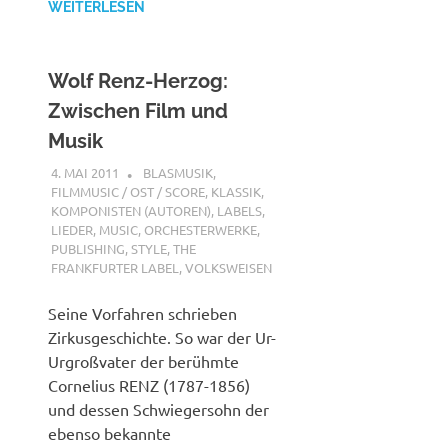
WEITERLESEN
Wolf Renz-Herzog:
Zwischen Film und
Musik
4. MAI 2011
MCDP-INTERNATIONAL
BLASMUSIK
,
FILMMUSIC / OST / SCORE
,
KLASSIK
,
KOMPONISTEN (AUTOREN)
,
LABELS
,
LIEDER
,
MUSIC
,
ORCHESTERWERKE
,
PUBLISHING
,
STYLE
,
THE
FRANKFURTER LABEL
,
VOLKSWEISEN
Seine Vorfahren schrieben
Zirkusgeschichte. So war der Ur-
Urgroßvater der berühmte
Cornelius RENZ (1787-1856)
und dessen Schwiegersohn der
ebenso bekannte