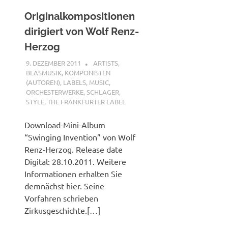
Originalkompositionen
dirigiert von Wolf Renz-
Herzog
9. DEZEMBER 2011
MCDP-INTERNATIONAL
ARTISTS
,
BLASMUSIK
,
KOMPONISTEN
(AUTOREN)
,
LABELS
,
MUSIC
,
ORCHESTERWERKE
,
SCHLAGER
,
STYLE
,
THE FRANKFURTER LABEL
Download-Mini-Album
“Swinging Invention” von Wolf
Renz-Herzog. Release date
Digital: 28.10.2011. Weitere
Informationen erhalten Sie
demnächst hier. Seine
Vorfahren schrieben
Zirkusgeschichte.[…]