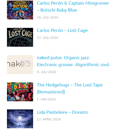
Carlos Perón & Captain Minigroove
– Butschi Baby Blue
28. JULI 2026
Carlos Perón – Lost Cage
27. JULI 2026
naked pulse: Organic jazz.
Electronic groove. Algorithmic soul.
9. JULI 2026
The Hedgehogs – The Lost Tape
(Remastered)
1. MAI 2026
Lida Panteleev – Dreams
27. APRIL 2026