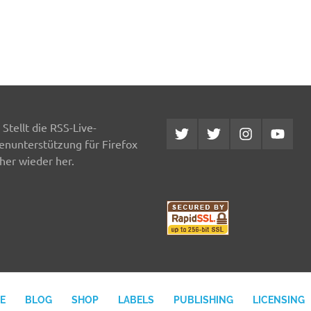
Stellt die RSS-Live-
Twitter
Twitter
Instagram
YouTub
MCDP
Musicradiostation
enunterstützung für Firefox
her wieder her.
E
BLOG
SHOP
LABELS
PUBLISHING
LICENSING