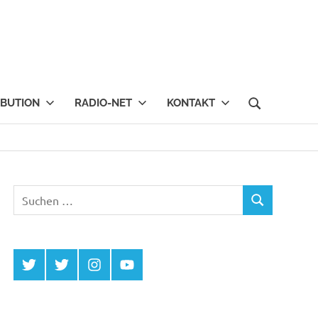
IBUTION
RADIO-NET
KONTAKT
Suchen
SUCHEN
nach:
Twitter
Twitter
Instagram
YouTube
MCDP
Musicradiostation