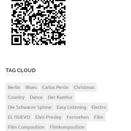
TAG CLOUD
Berlin
Blues
Carlos Perón
Christmas
Country
Dance
Der Komtur
Die Schwarze Spinne
Easy Listening
Electro
EL NUEVO
Elvis Presley
Fernsehen
Film
Film Composition
Filmkomposition