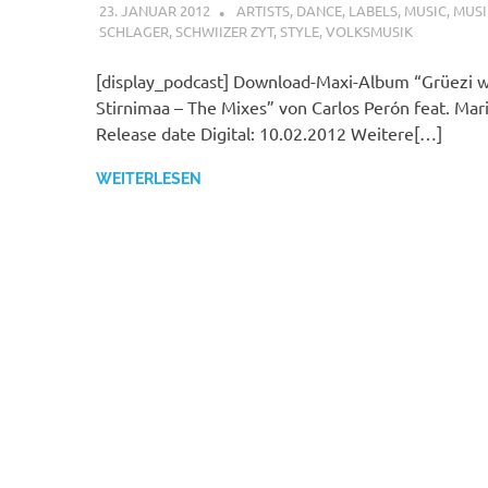
23. JANUAR 2012
MCDP-INTERNATIONAL
ARTISTS
,
DANCE
,
LABELS
,
MUSIC
,
MUSI
SCHLAGER
,
SCHWIIZER ZYT
,
STYLE
,
VOLKSMUSIK
[display_podcast] Download-Maxi-Album “Grüezi w
Stirnimaa – The Mixes” von Carlos Perón feat. Mar
Release date Digital: 10.02.2012 Weitere[…]
WEITERLESEN