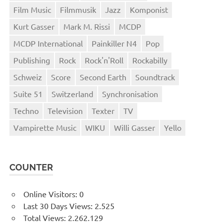
Film Music
Filmmusik
Jazz
Komponist
Kurt Gasser
Mark M. Rissi
MCDP
MCDP International
Painkiller N4
Pop
Publishing
Rock
Rock'n'Roll
Rockabilly
Schweiz
Score
Second Earth
Soundtrack
Suite 51
Switzerland
Synchronisation
Techno
Television
Texter
TV
Vampirette Music
WIKU
Willi Gasser
Yello
COUNTER
Online Visitors:
0
Last 30 Days Views:
2.525
Total Views:
2.262.129