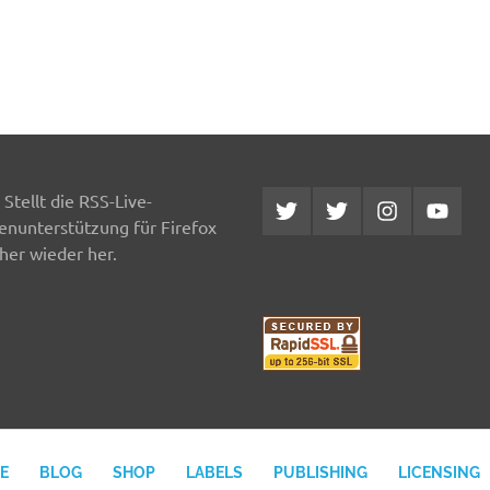
Stellt die RSS-Live-
Twitter
Twitter
Instagram
YouTub
MCDP
Musicradiostation
enunterstützung für Firefox
her wieder her.
E
BLOG
SHOP
LABELS
PUBLISHING
LICENSING