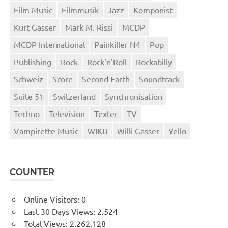
Film Music
Filmmusik
Jazz
Komponist
Kurt Gasser
Mark M. Rissi
MCDP
MCDP International
Painkiller N4
Pop
Publishing
Rock
Rock'n'Roll
Rockabilly
Schweiz
Score
Second Earth
Soundtrack
Suite 51
Switzerland
Synchronisation
Techno
Television
Texter
TV
Vampirette Music
WIKU
Willi Gasser
Yello
COUNTER
Online Visitors:
0
Last 30 Days Views:
2.524
Total Views:
2.262.128