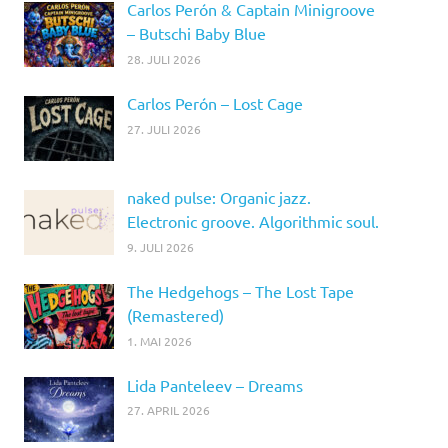
Carlos Perón & Captain Minigroove
– Butschi Baby Blue
28. JULI 2026
Carlos Perón – Lost Cage
27. JULI 2026
naked pulse: Organic jazz.
Electronic groove. Algorithmic soul.
9. JULI 2026
The Hedgehogs – The Lost Tape
(Remastered)
1. MAI 2026
Lida Panteleev – Dreams
27. APRIL 2026