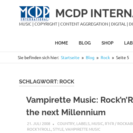
Zum
MCDP INTERN
Inhalt
springen
MUSIC | COPYRIGHT | CONTENT AGGREGATION | DIGITAL | DIS
HOME
BLOG
SHOP
LAB
Sie befinden sich hier:
Startseite
Blog
Rock
Seite 5
SCHLAGWORT:
ROCK
Vampirette Music: Rock’n’Ro
the next Millennium
21. JULI 2008
STEFANBRAUN
COUNTRY
,
LABELS
,
MUSIC
,
R'N'R / ROCKAB
ROCK'N'ROLL
,
STYLE
,
VAMPIRETTE MUSIC