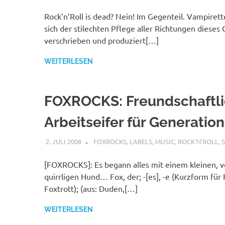
Rock’n’Roll is dead? Nein! Im Gegenteil. Vampirett
sich der stilechten Pflege aller Richtungen dieses
verschrieben und produziert[…]
WEITERLESEN
FOXROCKS: Freundschaftli
Arbeitseifer für Generatio
2. JULI 2008
STEFANBRAUN
FOXROCKS
,
LABELS
,
MUSIC
,
ROCK'N'ROLL
,
S
[FOXROCKS]: Es begann alles mit einem kleinen, v
quirrligen Hund… Fox, der; -[es], -e (Kurzform für 
Foxtrott); (aus: Duden,[…]
WEITERLESEN