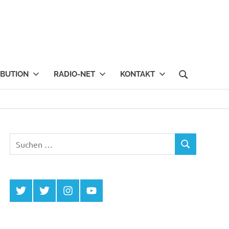
IBUTION
RADIO-NET
KONTAKT
Suchen
SUCHEN
nach:
Twitter
Twitter
Instagram
YouTube
MCDP
Musicradiostation