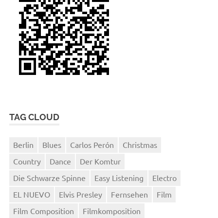
TAG CLOUD
Berlin
Blues
Carlos Perón
Christmas
Country
Dance
Der Komtur
Die Schwarze Spinne
Easy Listening
Electro
EL NUEVO
Elvis Presley
Fernsehen
Film
Film Composition
Filmkomposition