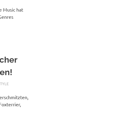
e Music hat
 Genres
cher
nen!
TYLE
erschmitzten,
Foxterrier,