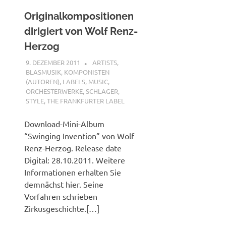
Originalkompositionen
dirigiert von Wolf Renz-
Herzog
9. DEZEMBER 2011
MCDP-INTERNATIONAL
ARTISTS
,
BLASMUSIK
,
KOMPONISTEN
(AUTOREN)
,
LABELS
,
MUSIC
,
ORCHESTERWERKE
,
SCHLAGER
,
STYLE
,
THE FRANKFURTER LABEL
Download-Mini-Album
“Swinging Invention” von Wolf
Renz-Herzog. Release date
Digital: 28.10.2011. Weitere
Informationen erhalten Sie
demnächst hier. Seine
Vorfahren schrieben
Zirkusgeschichte.[…]