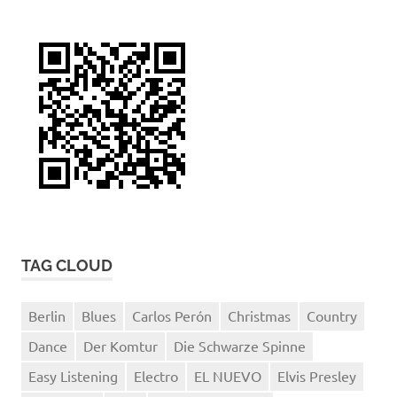
TAG CLOUD
Berlin
Blues
Carlos Perón
Christmas
Country
Dance
Der Komtur
Die Schwarze Spinne
Easy Listening
Electro
EL NUEVO
Elvis Presley