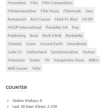
Fernsehen
Film
Film Composition
Filmkomposition
Film Music
Filmmusik
Jazz
Komponist
Kurt Gasser
Mark M. Rissi
MCDP
MCDP International
Painkiller N4
Pop
Publishing
Rock
Rock'n'Roll
Rockabilly
Schweiz
Score
Second Earth
Soundtrack
Suite 51
Switzerland
Synchronisation
Techno
Television
Texter
TV
Vampirette Music
WIKU
Willi Gasser
Yello
COUNTER
Online Visitors:
0
Last 30 Days Views:
2.559