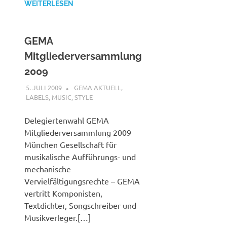
WEITERLESEN
GEMA
Mitgliederversammlung
2009
5. JULI 2009
STEFANBRAUN
GEMA AKTUELL
,
LABELS
,
MUSIC
,
STYLE
Delegiertenwahl GEMA
Mitgliederversammlung 2009
München Gesellschaft für
musikalische Aufführungs- und
mechanische
Vervielfältigungsrechte – GEMA
vertritt Komponisten,
Textdichter, Songschreiber und
Musikverleger.[…]