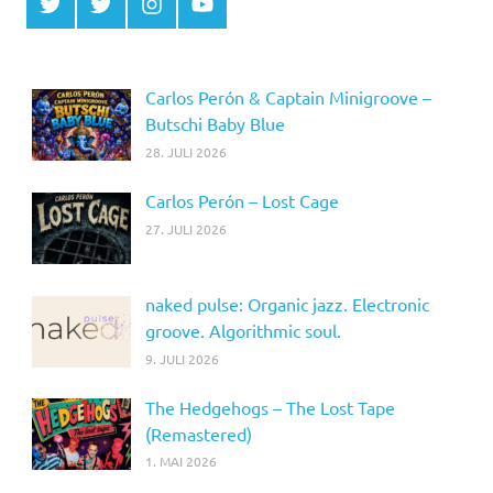
Twitter
Twitter
Instagram
YouTube
MCDP
Musicradiostation
Carlos Perón & Captain Minigroove –
Butschi Baby Blue
28. JULI 2026
Carlos Perón – Lost Cage
27. JULI 2026
naked pulse: Organic jazz. Electronic
groove. Algorithmic soul.
9. JULI 2026
The Hedgehogs – The Lost Tape
(Remastered)
1. MAI 2026