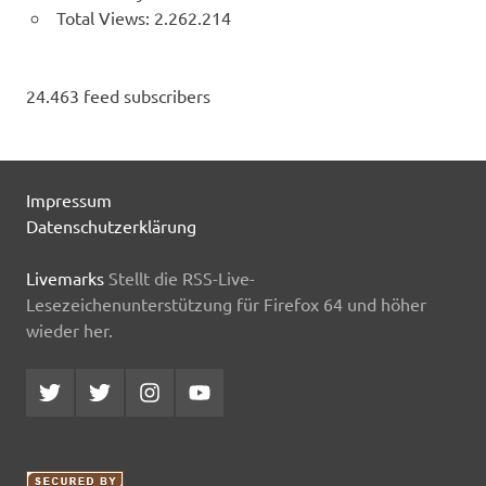
Total Views:
2.262.214
24.463 feed subscribers
Impressum
Datenschutzerklärung
Livemarks
Stellt die RSS-Live-
Lesezeichenunterstützung für Firefox 64 und höher
wieder her.
Twitter
Twitter
Instagram
YouTube
MCDP
Musicradiostation