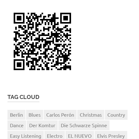
TAG CLOUD
Berlin
Blues
Carlos Perón
Christmas
Country
Dance
Der Komtur
Die Schwarze Spinne
Easy Listening
Electro
EL NUEVO
Elvis Presley