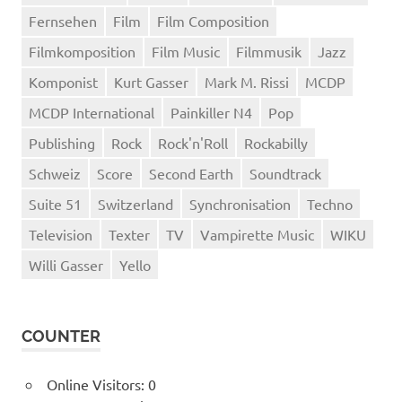
Fernsehen
Film
Film Composition
Filmkomposition
Film Music
Filmmusik
Jazz
Komponist
Kurt Gasser
Mark M. Rissi
MCDP
MCDP International
Painkiller N4
Pop
Publishing
Rock
Rock'n'Roll
Rockabilly
Schweiz
Score
Second Earth
Soundtrack
Suite 51
Switzerland
Synchronisation
Techno
Television
Texter
TV
Vampirette Music
WIKU
Willi Gasser
Yello
COUNTER
Online Visitors:
0