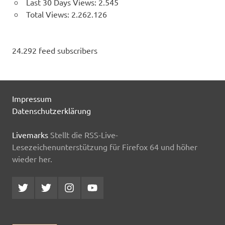
Last 30 Days Views:
2.545
Total Views:
2.262.126
24.292 feed subscribers
Impressum
Datenschutzerklärung
Livemarks
Stellt die RSS-Live-
Lesezeichenunterstützung für Firefox 64 und höher
wieder her.
Twitter
Twitter
Instagram
YouTube
MCDP
Musicradiostation