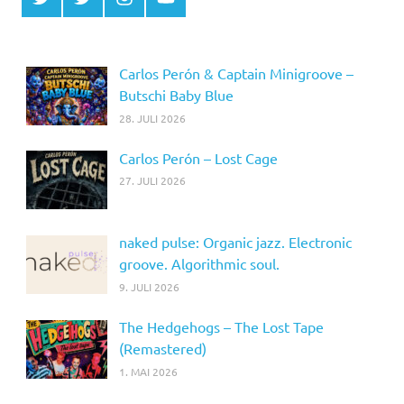
MCDP
Musicradiostation
Carlos Perón & Captain Minigroove –
Butschi Baby Blue
28. JULI 2026
Carlos Perón – Lost Cage
27. JULI 2026
naked pulse: Organic jazz. Electronic
groove. Algorithmic soul.
9. JULI 2026
The Hedgehogs – The Lost Tape
(Remastered)
1. MAI 2026