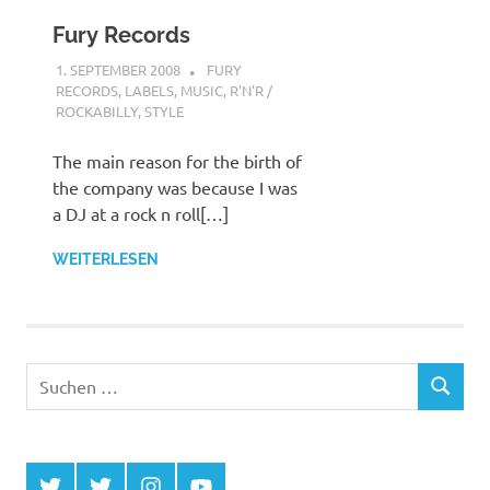
Fury Records
1. SEPTEMBER 2008
STEFANBRAUN
FURY
RECORDS
,
LABELS
,
MUSIC
,
R'N'R /
ROCKABILLY
,
STYLE
The main reason for the birth of
the company was because I was
a DJ at a rock n roll[…]
WEITERLESEN
Suchen
SUCHEN
nach:
Twitter
Twitter
Instagram
YouTube