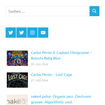
Suchen
SUCHEN
nach:
Twitter
Twitter
Instagram
YouTube
MCDP
Musicradiostation
Carlos Perón & Captain Minigroove –
Butschi Baby Blue
28. JULI 2026
Carlos Perón – Lost Cage
27. JULI 2026
naked pulse: Organic jazz. Electronic
groove. Algorithmic soul.