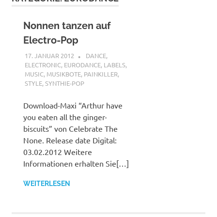
Nonnen tanzen auf
Electro-Pop
17. JANUAR 2012
MCDP-INTERNATIONAL
DANCE
,
ELECTRONIC
,
EURODANCE
,
LABELS
,
MUSIC
,
MUSIKBOTE
,
PAINKILLER
,
STYLE
,
SYNTHIE-POP
Download-Maxi “Arthur have
you eaten all the ginger-
biscuits” von Celebrate The
None. Release date Digital:
03.02.2012 Weitere
Informationen erhalten Sie[…]
WEITERLESEN