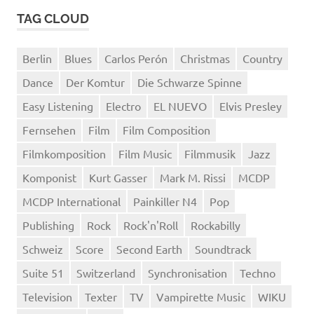
TAG CLOUD
Berlin
Blues
Carlos Perón
Christmas
Country
Dance
Der Komtur
Die Schwarze Spinne
Easy Listening
Electro
EL NUEVO
Elvis Presley
Fernsehen
Film
Film Composition
Filmkomposition
Film Music
Filmmusik
Jazz
Komponist
Kurt Gasser
Mark M. Rissi
MCDP
MCDP International
Painkiller N4
Pop
Publishing
Rock
Rock'n'Roll
Rockabilly
Schweiz
Score
Second Earth
Soundtrack
Suite 51
Switzerland
Synchronisation
Techno
Television
Texter
TV
Vampirette Music
WIKU