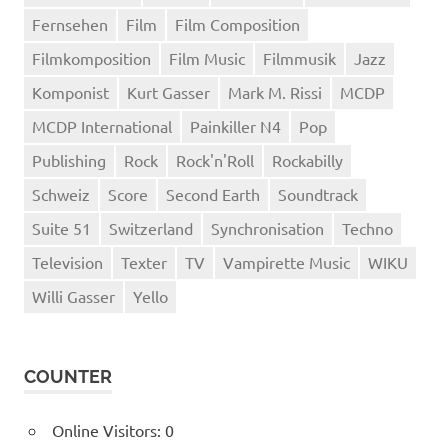
Fernsehen
Film
Film Composition
Filmkomposition
Film Music
Filmmusik
Jazz
Komponist
Kurt Gasser
Mark M. Rissi
MCDP
MCDP International
Painkiller N4
Pop
Publishing
Rock
Rock'n'Roll
Rockabilly
Schweiz
Score
Second Earth
Soundtrack
Suite 51
Switzerland
Synchronisation
Techno
Television
Texter
TV
Vampirette Music
WIKU
Willi Gasser
Yello
COUNTER
Online Visitors:
0