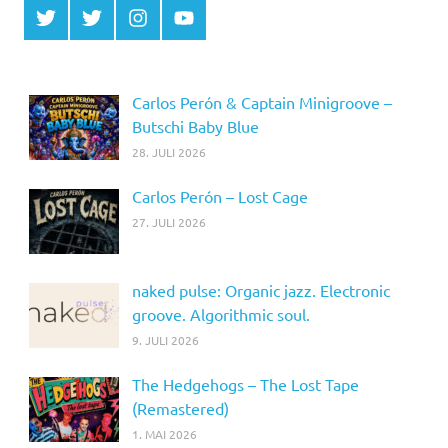
Twitter
Twitter
Instagram
YouTube
MCDP
Musicradiostation
Carlos Perón & Captain Minigroove –
Butschi Baby Blue
28. JULI 2026
Carlos Perón – Lost Cage
27. JULI 2026
naked pulse: Organic jazz. Electronic
groove. Algorithmic soul.
9. JULI 2026
The Hedgehogs – The Lost Tape
(Remastered)
1. MAI 2026