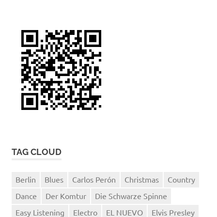
TAG CLOUD
Berlin
Blues
Carlos Perón
Christmas
Country
Dance
Der Komtur
Die Schwarze Spinne
Easy Listening
Electro
EL NUEVO
Elvis Presley