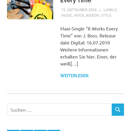
Every Time
15. SEPTEMBER 2024
STEFANBRAUN
LABELS
,
MUSIC
,
ROCK
,
ROXON
,
STYLE
Maxi-Single “It Works Every
Time” von J. Boss. Release
date Digital: 16.07.2010
Weitere Informationen
erhalten Sie hier. Einer, der
weiß[…]
WEITERLESEN
Suchen
SUCHEN
nach: