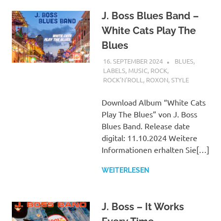
J. Boss Blues Band –
White Cats Play The
Blues
16. SEPTEMBER 2024
STEFANBRAUN
BLUES
,
LABELS
,
MUSIC
,
ROCK
,
ROCK'N'ROLL
,
ROXON
,
STYLE
Download Album “White Cats
Play The Blues” von J. Boss
Blues Band. Release date
digital: 11.10.2024 Weitere
Informationen erhalten Sie[…]
WEITERLESEN
J. Boss – It Works