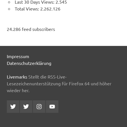
Last 30 Days Views:
2.545
Total Views:
2.262.126
24.286 feed subscribers
Impressum
Datenschutzerklärung
Livemarks
Stellt die RSS-Live-
Lesezeichenunterstützung für Firefox 64 und höher
wieder her.
Twitter
Twitter
Instagram
YouTube
MCDP
Musicradiostation