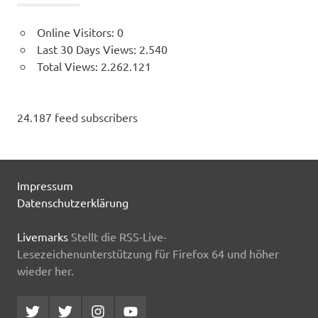
Online Visitors:
0
Last 30 Days Views:
2.540
Total Views:
2.262.121
24.187 feed subscribers
Impressum
Datenschutzerklärung
Livemarks
Stellt die RSS-Live-
Lesezeichenunterstützung für Firefox 64 und höher
wieder her.
Twitter
Twitter
Instagram
YouTube