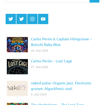
nach:
Twitter
Twitter
Instagram
YouTube
MCDP
Musicradiostation
Carlos Perón & Captain Minigroove –
Butschi Baby Blue
28. JULI 2026
Carlos Perón – Lost Cage
27. JULI 2026
naked pulse: Organic jazz. Electronic
groove. Algorithmic soul.
9. JULI 2026
The Hedgehogs – The Lost Tape