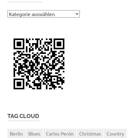
Kategorien
TAG CLOUD
Berlin
Blues
Carlos Perón
Christmas
Country