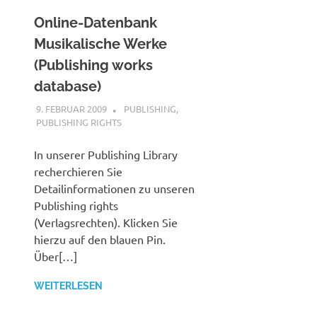
Online-Datenbank
Musikalische Werke
(Publishing works
database)
9. FEBRUAR 2009
STEFANBRAUN
PUBLISHING
,
PUBLISHING RIGHTS
In unserer Publishing Library
recherchieren Sie
Detailinformationen zu unseren
Publishing rights
(Verlagsrechten). Klicken Sie
hierzu auf den blauen Pin.
Über[…]
WEITERLESEN