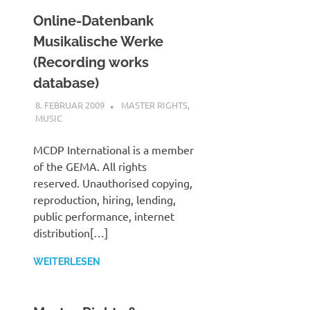
Online-Datenbank
Musikalische Werke
(Recording works
database)
8. FEBRUAR 2009
STEFANBRAUN
MASTER RIGHTS
,
MUSIC
MCDP International is a member
of the GEMA. All rights
reserved. Unauthorised copying,
reproduction, hiring, lending,
public performance, internet
distribution[…]
WEITERLESEN