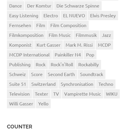
Dance
Der Komtur
Die Schwarze Spinne
Easy Listening
Electro
EL NUEVO
Elvis Presley
Fernsehen
Film
Film Composition
Filmkomposition
Film Music
Filmmusik
Jazz
Komponist
Kurt Gasser
Mark M. Rissi
MCDP
MCDP International
Painkiller N4
Pop
Publishing
Rock
Rock'n'Roll
Rockabilly
Schweiz
Score
Second Earth
Soundtrack
Suite 51
Switzerland
Synchronisation
Techno
Television
Texter
TV
Vampirette Music
WIKU
Willi Gasser
Yello
COUNTER