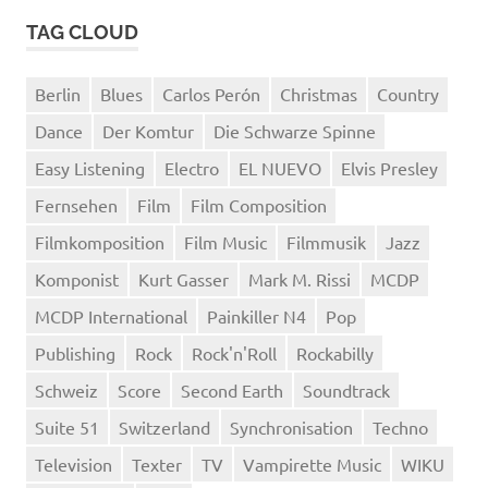
TAG CLOUD
Berlin
Blues
Carlos Perón
Christmas
Country
Dance
Der Komtur
Die Schwarze Spinne
Easy Listening
Electro
EL NUEVO
Elvis Presley
Fernsehen
Film
Film Composition
Filmkomposition
Film Music
Filmmusik
Jazz
Komponist
Kurt Gasser
Mark M. Rissi
MCDP
MCDP International
Painkiller N4
Pop
Publishing
Rock
Rock'n'Roll
Rockabilly
Schweiz
Score
Second Earth
Soundtrack
Suite 51
Switzerland
Synchronisation
Techno
Television
Texter
TV
Vampirette Music
WIKU