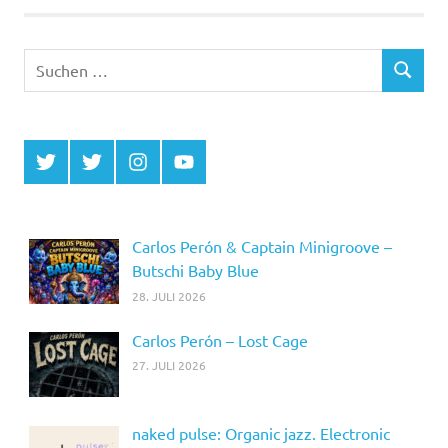
Suchen
SUCHEN
nach:
Twitter
Twitter
Instagram
YouTube
MCDP
Musicradiostation
Carlos Perón & Captain Minigroove –
Butschi Baby Blue
28. JULI 2026
Carlos Perón – Lost Cage
27. JULI 2026
naked pulse: Organic jazz. Electronic