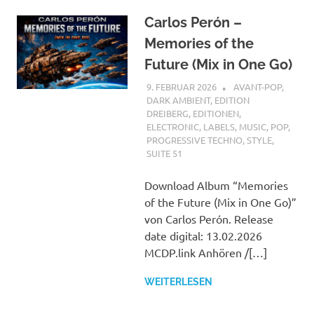
Carlos Perón –
Memories of the
Future (Mix in One Go)
9. FEBRUAR 2026
STEFANBRAUN
AVANT-POP
,
DARK AMBIENT
,
EDITION
DREIBERG
,
EDITIONEN
,
ELECTRONIC
,
LABELS
,
MUSIC
,
POP
,
PROGRESSIVE TECHNO
,
STYLE
,
SUITE 51
Download Album “Memories
of the Future (Mix in One Go)”
von Carlos Perón. Release
date digital: 13.02.2026
MCDP.link Anhören /[…]
WEITERLESEN