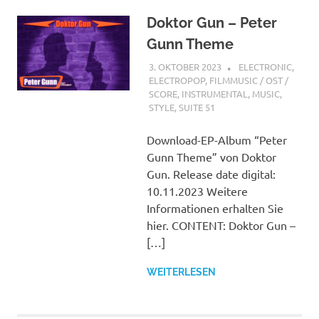
Doktor Gun – Peter
Gunn Theme
3. OKTOBER 2023
STEFANBRAUN
ELECTRONIC
,
ELECTROPOP
,
FILMMUSIC / OST /
SCORE
,
INSTRUMENTAL
,
MUSIC
,
STYLE
,
SUITE 51
Download-EP-Album “Peter
Gunn Theme” von Doktor
Gun. Release date digital:
10.11.2023 Weitere
Informationen erhalten Sie
hier. CONTENT: Doktor Gun –
[…]
WEITERLESEN