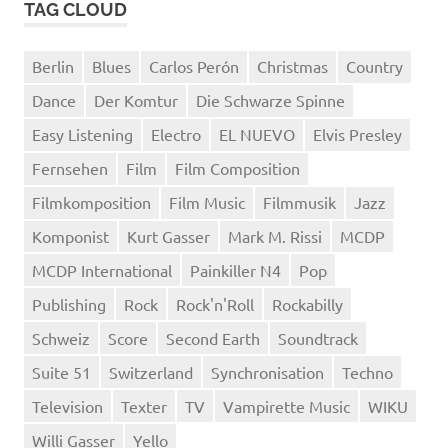
TAG CLOUD
Berlin
Blues
Carlos Perón
Christmas
Country
Dance
Der Komtur
Die Schwarze Spinne
Easy Listening
Electro
EL NUEVO
Elvis Presley
Fernsehen
Film
Film Composition
Filmkomposition
Film Music
Filmmusik
Jazz
Komponist
Kurt Gasser
Mark M. Rissi
MCDP
MCDP International
Painkiller N4
Pop
Publishing
Rock
Rock'n'Roll
Rockabilly
Schweiz
Score
Second Earth
Soundtrack
Suite 51
Switzerland
Synchronisation
Techno
Television
Texter
TV
Vampirette Music
WIKU
Willi Gasser
Yello