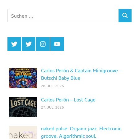
Suchen
SUCHEN
nach:
Twitter
Twitter
Instagram
YouTube
MCDP
Musicradiostation
Carlos Perón & Captain Minigroove –
Butschi Baby Blue
28. JULI 2026
Carlos Perón – Lost Cage
27. JULI 2026
naked pulse: Organic jazz. Electronic
groove. Algorithmic soul.