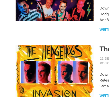
Downl
Hedge
Anhör
WEIT
Th
22. D
ROCK'
Downl
Relea
Strea
WEIT