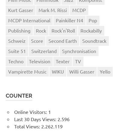
Kurt Gasser
Mark M. Rissi
MCDP
MCDP International
Painkiller N4
Pop
Publishing
Rock
Rock'n'Roll
Rockabilly
Schweiz
Score
Second Earth
Soundtrack
Suite 51
Switzerland
Synchronisation
Techno
Television
Texter
TV
Vampirette Music
WIKU
Willi Gasser
Yello
COUNTER
Online Visitors:
1
Last 30 Days Views:
2.596
Total Views:
2.262.119