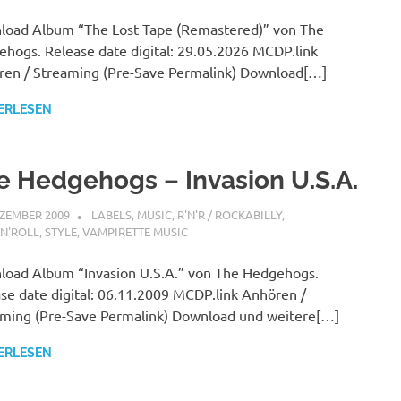
oad Album “The Lost Tape (Remastered)” von The
hogs. Release date digital: 29.05.2026 MCDP.link
en / Streaming (Pre-Save Permalink) Download[…]
ERLESEN
e Hedgehogs – Invasion U.S.A.
EZEMBER 2009
STEFANBRAUN
LABELS
,
MUSIC
,
R'N'R / ROCKABILLY
,
N'ROLL
,
STYLE
,
VAMPIRETTE MUSIC
oad Album “Invasion U.S.A.” von The Hedgehogs.
se date digital: 06.11.2009 MCDP.link Anhören /
ming (Pre-Save Permalink) Download und weitere[…]
ERLESEN