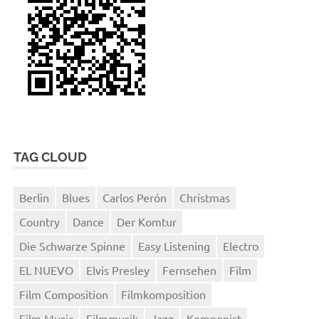
TAG CLOUD
Berlin
Blues
Carlos Perón
Christmas
Country
Dance
Der Komtur
Die Schwarze Spinne
Easy Listening
Electro
EL NUEVO
Elvis Presley
Fernsehen
Film
Film Composition
Filmkomposition
Film Music
Filmmusik
Jazz
Komponist