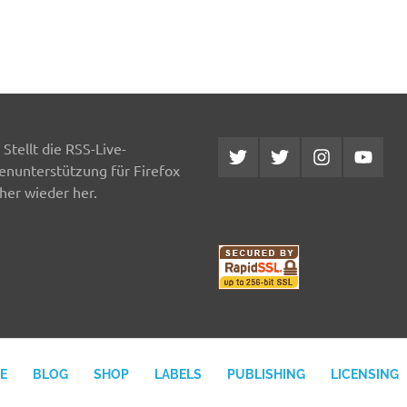
Stellt die RSS-Live-
Twitter
Twitter
Instagram
YouTub
MCDP
Musicradiostation
enunterstützung für Firefox
her wieder her.
E
BLOG
SHOP
LABELS
PUBLISHING
LICENSING