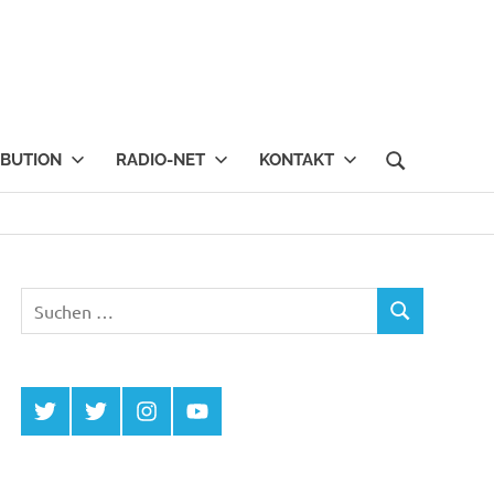
IBUTION
RADIO-NET
KONTAKT
Suchen
SUCHEN
nach:
Twitter
Twitter
Instagram
YouTube
MCDP
Musicradiostation