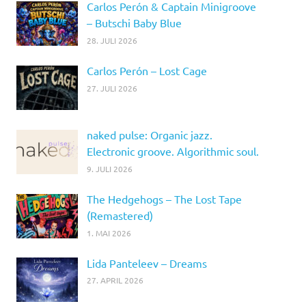
Carlos Perón & Captain Minigroove
– Butschi Baby Blue
28. JULI 2026
Carlos Perón – Lost Cage
27. JULI 2026
naked pulse: Organic jazz.
Electronic groove. Algorithmic soul.
9. JULI 2026
The Hedgehogs – The Lost Tape
(Remastered)
1. MAI 2026
Lida Panteleev – Dreams
27. APRIL 2026