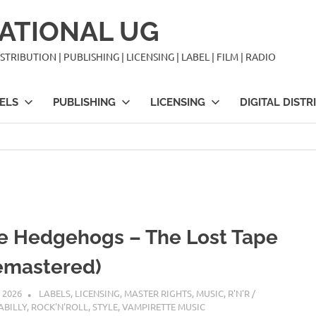
ATIONAL UG
TRIBUTION | PUBLISHING | LICENSING | LABEL | FILM | RADIO
ELS
PUBLISHING
LICENSING
DIGITAL DISTR
e Hedgehogs – The Lost Tape
emastered)
I 2026
STEFANBRAUN
LABELS
,
LICENSING
,
MASTER RIGHTS
,
MUSIC
,
R'N'R /
ABILLY
,
ROCK'N'ROLL
,
STYLE
,
VAMPIRETTE MUSIC