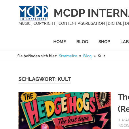
Zum
MCDP INTERN
Inhalt
springen
MUSIC | COPYRIGHT | CONTENT AGGREGATION | DIGITAL | DIS
HOME
BLOG
SHOP
LAB
Sie befinden sich hier:
Startseite
Blog
Kult
SCHLAGWORT:
KULT
Th
(R
1. MA
ROCK