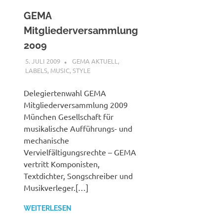
GEMA
Mitgliederversammlung
2009
5. JULI 2009
STEFANBRAUN
GEMA AKTUELL
,
LABELS
,
MUSIC
,
STYLE
Delegiertenwahl GEMA
Mitgliederversammlung 2009
München Gesellschaft für
musikalische Aufführungs- und
mechanische
Vervielfältigungsrechte – GEMA
vertritt Komponisten,
Textdichter, Songschreiber und
Musikverleger.[…]
WEITERLESEN