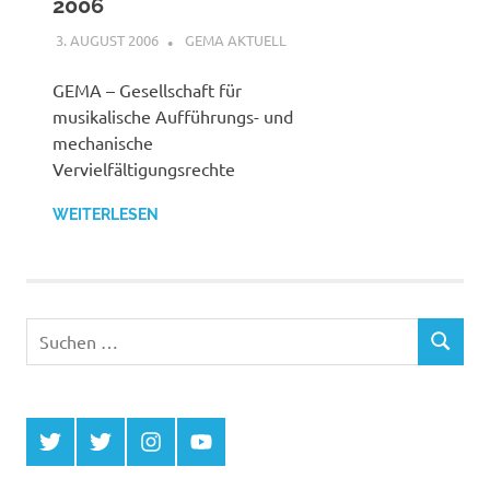
2006
3. AUGUST 2006
STEFANBRAUN
GEMA AKTUELL
GEMA – Gesellschaft für
musikalische Aufführungs- und
mechanische
Vervielfältigungsrechte
WEITERLESEN
Suchen
SUCHEN
nach:
Twitter
Twitter
Instagram
YouTube
MCDP
Musicradiostation