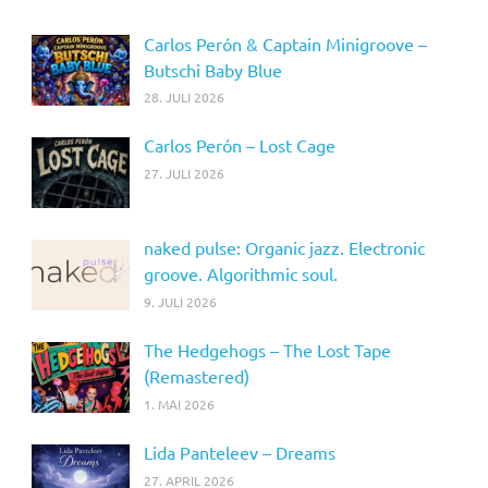
Carlos Perón & Captain Minigroove –
Butschi Baby Blue
28. JULI 2026
Carlos Perón – Lost Cage
27. JULI 2026
naked pulse: Organic jazz. Electronic
groove. Algorithmic soul.
9. JULI 2026
The Hedgehogs – The Lost Tape
(Remastered)
1. MAI 2026
Lida Panteleev – Dreams
27. APRIL 2026