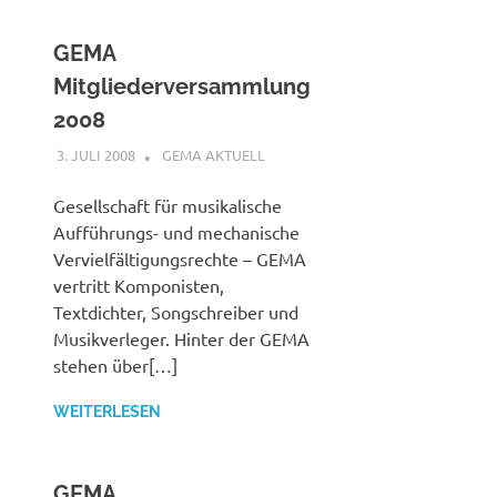
GEMA
Mitgliederversammlung
2008
3. JULI 2008
STEFANBRAUN
GEMA AKTUELL
Gesellschaft für musikalische
Aufführungs- und mechanische
Vervielfältigungsrechte – GEMA
vertritt Komponisten,
Textdichter, Songschreiber und
Musikverleger. Hinter der GEMA
stehen über[…]
WEITERLESEN
GEMA