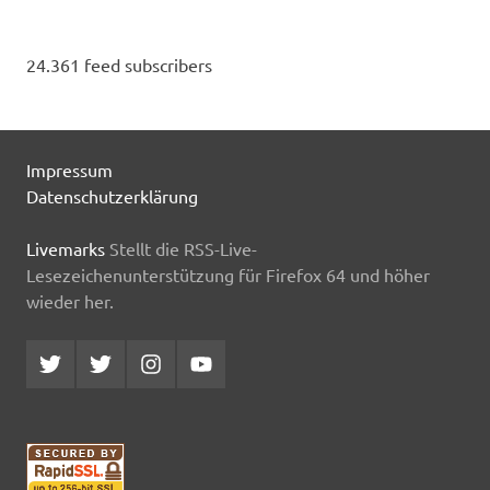
24.361 feed subscribers
Impressum
Datenschutzerklärung
Livemarks
Stellt die RSS-Live-
Lesezeichenunterstützung für Firefox 64 und höher
wieder her.
Twitter
Twitter
Instagram
YouTube
MCDP
Musicradiostation