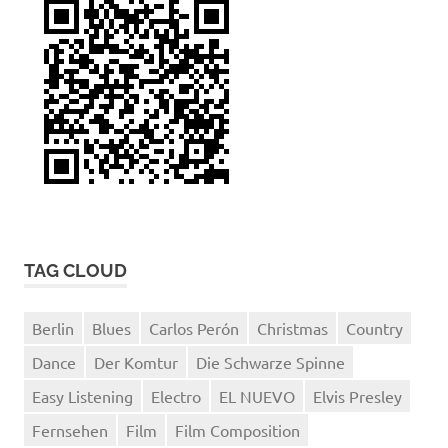
TAG CLOUD
Berlin
Blues
Carlos Perón
Christmas
Country
Dance
Der Komtur
Die Schwarze Spinne
Easy Listening
Electro
EL NUEVO
Elvis Presley
Fernsehen
Film
Film Composition