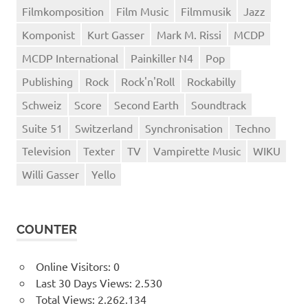
Filmkomposition
Film Music
Filmmusik
Jazz
Komponist
Kurt Gasser
Mark M. Rissi
MCDP
MCDP International
Painkiller N4
Pop
Publishing
Rock
Rock'n'Roll
Rockabilly
Schweiz
Score
Second Earth
Soundtrack
Suite 51
Switzerland
Synchronisation
Techno
Television
Texter
TV
Vampirette Music
WIKU
Willi Gasser
Yello
COUNTER
Online Visitors:
0
Last 30 Days Views:
2.530
Total Views:
2.262.134