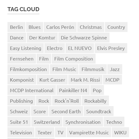
TAG CLOUD
Berlin
Blues
Carlos Perón
Christmas
Country
Dance
Der Komtur
Die Schwarze Spinne
Easy Listening
Electro
EL NUEVO
Elvis Presley
Fernsehen
Film
Film Composition
Filmkomposition
Film Music
Filmmusik
Jazz
Komponist
Kurt Gasser
Mark M. Rissi
MCDP
MCDP International
Painkiller N4
Pop
Publishing
Rock
Rock'n'Roll
Rockabilly
Schweiz
Score
Second Earth
Soundtrack
Suite 51
Switzerland
Synchronisation
Techno
Television
Texter
TV
Vampirette Music
WIKU