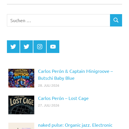
Suchen
SUCHEN
nach:
Twitter
Twitter
Instagram
YouTube
MCDP
Musicradiostation
Carlos Perón & Captain Minigroove –
Butschi Baby Blue
28. JULI 2026
Carlos Perón – Lost Cage
27. JULI 2026
naked pulse: Organic jazz. Electronic