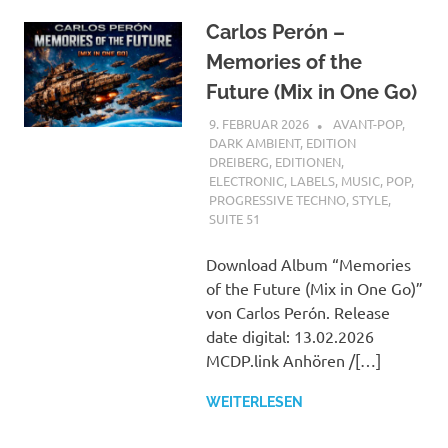
Carlos Perón –
Memories of the
Future (Mix in One Go)
9. FEBRUAR 2026
STEFANBRAUN
AVANT-POP
,
DARK AMBIENT
,
EDITION
DREIBERG
,
EDITIONEN
,
ELECTRONIC
,
LABELS
,
MUSIC
,
POP
,
PROGRESSIVE TECHNO
,
STYLE
,
SUITE 51
Download Album “Memories
of the Future (Mix in One Go)”
von Carlos Perón. Release
date digital: 13.02.2026
MCDP.link Anhören /[…]
WEITERLESEN