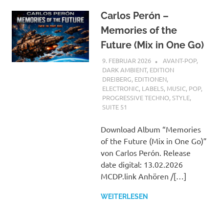
Carlos Perón –
Memories of the
Future (Mix in One Go)
9. FEBRUAR 2026
STEFANBRAUN
AVANT-POP
,
DARK AMBIENT
,
EDITION
DREIBERG
,
EDITIONEN
,
ELECTRONIC
,
LABELS
,
MUSIC
,
POP
,
PROGRESSIVE TECHNO
,
STYLE
,
SUITE 51
Download Album “Memories
of the Future (Mix in One Go)”
von Carlos Perón. Release
date digital: 13.02.2026
MCDP.link Anhören /[…]
WEITERLESEN