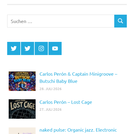
Suchen
SUCHEN
nach:
Twitter
Twitter
Instagram
YouTube
MCDP
Musicradiostation
Carlos Perón & Captain Minigroove –
Butschi Baby Blue
28. JULI 2026
Carlos Perón – Lost Cage
27. JULI 2026
naked pulse: Organic jazz. Electronic