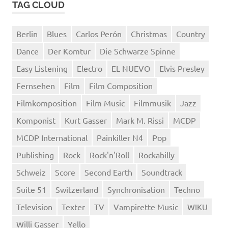
TAG CLOUD
Berlin
Blues
Carlos Perón
Christmas
Country
Dance
Der Komtur
Die Schwarze Spinne
Easy Listening
Electro
EL NUEVO
Elvis Presley
Fernsehen
Film
Film Composition
Filmkomposition
Film Music
Filmmusik
Jazz
Komponist
Kurt Gasser
Mark M. Rissi
MCDP
MCDP International
Painkiller N4
Pop
Publishing
Rock
Rock'n'Roll
Rockabilly
Schweiz
Score
Second Earth
Soundtrack
Suite 51
Switzerland
Synchronisation
Techno
Television
Texter
TV
Vampirette Music
WIKU
Willi Gasser
Yello