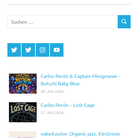
Suchen
SUCHEN
nach:
Twitter
Twitter
Instagram
YouTube
MCDP
Musicradiostation
Carlos Perón & Captain Minigroove –
Butschi Baby Blue
28. JULI 2026
Carlos Perón – Lost Cage
27. JULI 2026
naked pulse: Organic jazz. Electronic