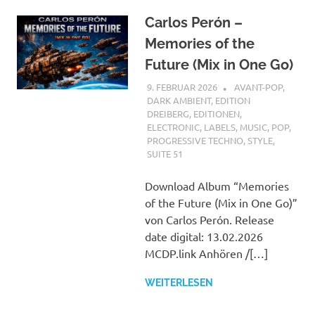
Carlos Perón –
Memories of the
Future (Mix in One Go)
9. FEBRUAR 2026
STEFANBRAUN
AVANT-POP
,
DARK AMBIENT
,
EDITION
DREIBERG
,
EDITIONEN
,
ELECTRONIC
,
LABELS
,
MUSIC
,
POP
,
PROGRESSIVE TECHNO
,
STYLE
,
SUITE 51
Download Album “Memories
of the Future (Mix in One Go)”
von Carlos Perón. Release
date digital: 13.02.2026
MCDP.link Anhören /[…]
WEITERLESEN