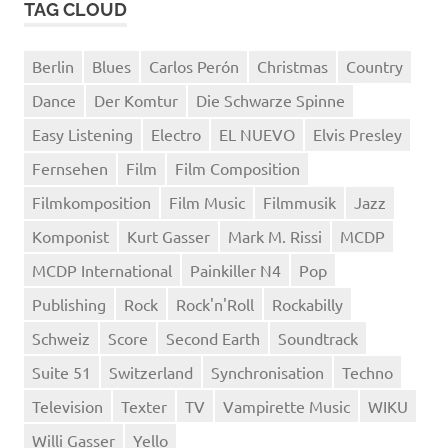
TAG CLOUD
Berlin
Blues
Carlos Perón
Christmas
Country
Dance
Der Komtur
Die Schwarze Spinne
Easy Listening
Electro
EL NUEVO
Elvis Presley
Fernsehen
Film
Film Composition
Filmkomposition
Film Music
Filmmusik
Jazz
Komponist
Kurt Gasser
Mark M. Rissi
MCDP
MCDP International
Painkiller N4
Pop
Publishing
Rock
Rock'n'Roll
Rockabilly
Schweiz
Score
Second Earth
Soundtrack
Suite 51
Switzerland
Synchronisation
Techno
Television
Texter
TV
Vampirette Music
WIKU
Willi Gasser
Yello