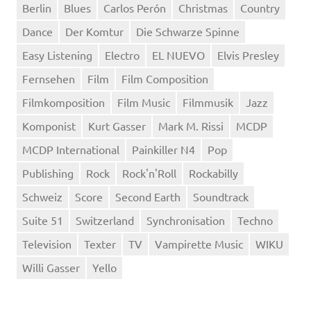
Berlin
Blues
Carlos Perón
Christmas
Country
Dance
Der Komtur
Die Schwarze Spinne
Easy Listening
Electro
EL NUEVO
Elvis Presley
Fernsehen
Film
Film Composition
Filmkomposition
Film Music
Filmmusik
Jazz
Komponist
Kurt Gasser
Mark M. Rissi
MCDP
MCDP International
Painkiller N4
Pop
Publishing
Rock
Rock'n'Roll
Rockabilly
Schweiz
Score
Second Earth
Soundtrack
Suite 51
Switzerland
Synchronisation
Techno
Television
Texter
TV
Vampirette Music
WIKU
Willi Gasser
Yello