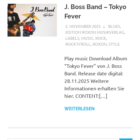
J. Boss Band – Tokyo
Fever
2. NOVEMBER 2025
STEFANBRAUN
BLUES
,
EDITION ROXON MUSIKVERLAG
,
LABELS
,
MUSIC
,
ROCK
,
ROCK'N'ROLL
,
ROXON
,
STYLE
Play music Download Album
“Tokyo Fever” von J. Boss
Band. Release date digital:
28.11.2025 Weitere
Informationen erhalten Sie
hier. CONTENT:[…]
WEITERLESEN