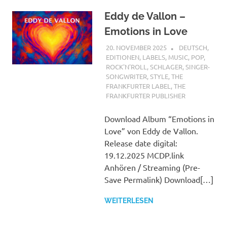
Eddy de Vallon –
Emotions in Love
20. NOVEMBER 2025
STEFANBRAUN
DEUTSCH
,
EDITIONEN
,
LABELS
,
MUSIC
,
POP
,
ROCK'N'ROLL
,
SCHLAGER
,
SINGER-
SONGWRITER
,
STYLE
,
THE
FRANKFURTER LABEL
,
THE
FRANKFURTER PUBLISHER
Download Album “Emotions in
Love” von Eddy de Vallon.
Release date digital:
19.12.2025 MCDP.link
Anhören / Streaming (Pre-
Save Permalink) Download[…]
WEITERLESEN