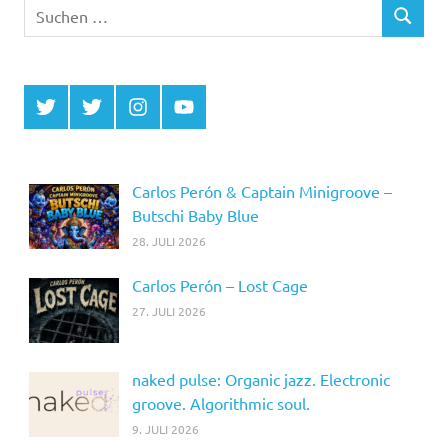
Suchen
SUCHEN
nach:
Twitter
Twitter
Instagram
YouTube
MCDP
Musicradiostation
Carlos Perón & Captain Minigroove –
Butschi Baby Blue
28. JULI 2026
Carlos Perón – Lost Cage
27. JULI 2026
naked pulse: Organic jazz. Electronic
groove. Algorithmic soul.
9. JULI 2026